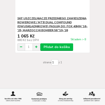
SKF USZCZELNIACZE PRZEDNIEGO ZAWIESZENIA
ROWEROWE / MTB DUAL COMPOUND
(DWUSKŁADNIKOWE) PASUJĄ DO: FOX 40MM '16-
'25, MARZOCCHI BOMBER 58 "19-'26
1 065 Kč
Skladem > 8
880 Kč
bez DPH
Přidat do košíku
strana
z 1