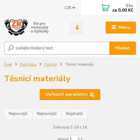
0
ks
CZK
za
0,00 Kč
Menu
Hledat
Úvod
Jízdní kola
Tlumiče
Těsnicí materiály
Těsnicí materiály
Upřesnit parametry
Nejnovější
Nejlevnější
Nejdražší
Zobrazuji 1-16 z 16
strana
z 1