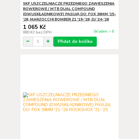
SKF USZCZELNIACZE PRZEDNIEGO ZAWIESZENIA
ROWEROWE / MTB DUAL COMPOUND
(DWUSKŁADNIKOWE) PASUJĄ DO: FOX 36MM '15-
'26, MARZOCCHI BOMBER Z1 '19-'26, DJ '24-'26
1 065 Kč
Skladem > 8
880 Kč
bez DPH
Přidat do košíku