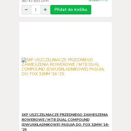
Skladem > 8
487 Kč
bez DPH
Přidat do košíku
SKF USZCZELNIACZE PRZEDNIEGO ZAWIESZENIA
ROWEROWE / MTB DUAL COMPOUND
(DWUSKŁADNIKOWE) PASUJĄ DO: FOX 32MM '16-
'25