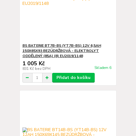
BS BATERIE BT7B-BS (YT7B-BS) 12V 6,5AH
150X65X93 BEZÚDRŽBOVÁ - ELEKTROLYT
ODDĚLENÝ (85A) (8) EU2019/1148
1 005 Kč
Skladem 6
831 Kč
bez DPH
Přidat do košíku