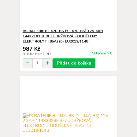
BS BATERIE BTX7L-BS (YTX7L-BS) 12V 6AH
144X71X131 BEZÚDRŽBOVÁ - ODDĚLENÝ
ELEKTROLYT (85A) (6) EU2019/1148
987 Kč
Skladem > 8
816 Kč
bez DPH
Přidat do košíku