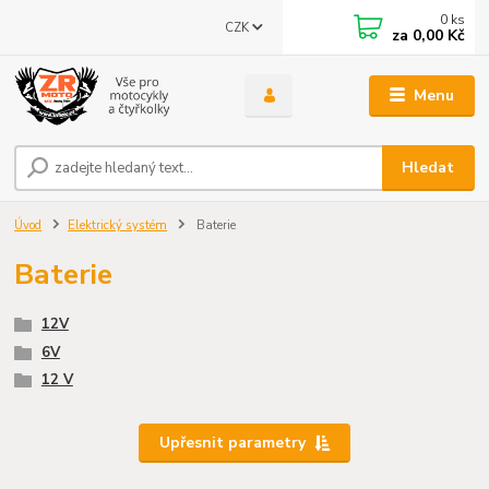
0
ks
CZK
za
0,00 Kč
Menu
Hledat
Úvod
Elektrický systém
Baterie
Baterie
12V
6V
12 V
Upřesnit parametry