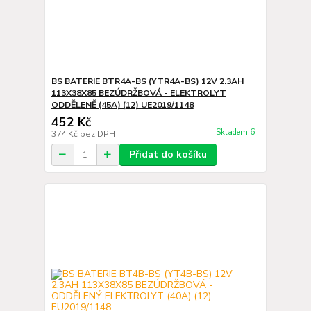
BS BATERIE BTR4A-BS (YTR4A-BS) 12V 2.3AH
113X38X85 BEZÚDRŽBOVÁ - ELEKTROLYT
ODDĚLENĚ (45A) (12) UE2019/1148
452 Kč
Skladem 6
374 Kč
bez DPH
Přidat do košíku