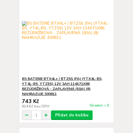
BS BATERIE BTX4L+ / BTZ5S (FA) (YTX4L-BS,
YT4L-BS, YTZ5S) 12V 3AH 114X71X86
BEZÚDRŽBOVÁ - ZAPLAVENÁ (50A) (8)
NAHRAZUJE 300811
743 Kč
Skladem > 8
614 Kč
bez DPH
Přidat do košíku