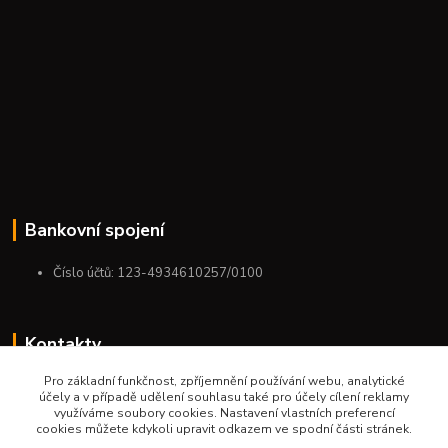
Bankovní spojení
Číslo účtů: 123-4934610257/0100
Kontakty
Pro základní funkčnost, zpříjemnění používání webu, analytické
+420 775 954 963
účely a v případě udělení souhlasu také pro účely cílení reklamy
9:00-12:00-13:00-16:00
využíváme soubory cookies. Nastavení vlastních preferencí
cookies můžete kdykoli upravit odkazem ve spodní části stránek.
ktm.ostrava@email.cz