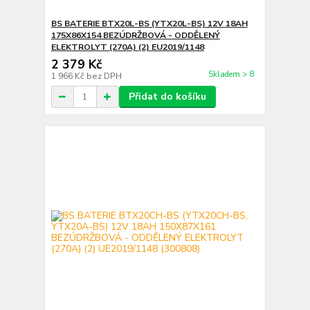
BS BATERIE BTX20L-BS (YTX20L-BS) 12V 18AH
175X86X154 BEZÚDRŽBOVÁ - ODDĚLENÝ
ELEKTROLYT (270A) (2) EU2019/1148
2 379 Kč
Skladem > 8
1 966 Kč
bez DPH
Přidat do košíku