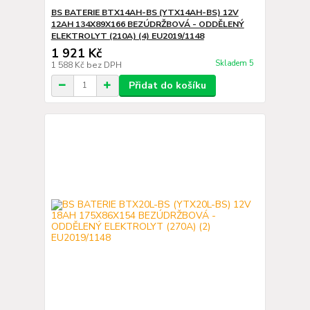
BS BATERIE BTX14AH-BS (YTX14AH-BS) 12V
12AH 134X89X166 BEZÚDRŽBOVÁ - ODDĚLENÝ
ELEKTROLYT (210A) (4) EU2019/1148
1 921 Kč
Skladem 5
1 588 Kč
bez DPH
Přidat do košíku