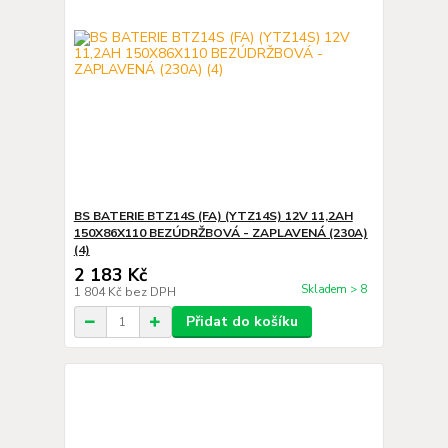
BS BATERIE BTZ14S (FA) (YTZ14S) 12V 11,2AH
150X86X110 BEZÚDRŽBOVÁ - ZAPLAVENÁ (230A)
(4)
2 183 Kč
Skladem > 8
1 804 Kč
bez DPH
Přidat do košíku