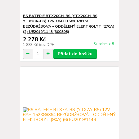
BS BATERIE BTX20CH-BS (YTX20CH-BS,
YTX20A-BS) 12V 18AH 150X87X161
BEZÚDRŽBOVÁ - ODDĚLENÝ ELEKTROLYT (270A)
(2) UE2019/1148 (300808)
2 278 Kč
Skladem > 8
1 883 Kč
bez DPH
Přidat do košíku