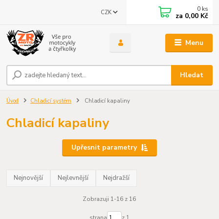
0
ks
CZK
za
0,00 Kč
Menu
Hledat
Úvod
Chladicí systém
Chladicí kapaliny
Chladicí kapaliny
Upřesnit parametry
Nejnovější
Nejlevnější
Nejdražší
Zobrazuji 1-16 z 16
strana
z 1