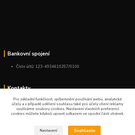
Bankovní spojení
Číslo účtů: 123-4934610257/0100
Kontakty
Pro základní funkčnost, zpříjemnění používání webu, analytické
+420 775 954 963
účely a v případě udělení souhlasu také pro účely cílení reklamy
9:00-12:00-13:00-16:00
využíváme soubory cookies. Nastavení vlastních preferencí
cookies můžete kdykoli upravit odkazem ve spodní části stránek.
ktm.ostrava@email.cz
Souhlasím
Nastavení