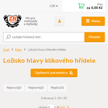
0
ks
CZK
za
0,00 Kč
Menu
Hledat
Úvod
Motor
Ložisko hlavy klikového hřídele
Ložisko hlavy klikového hřídele
Upřesnit parametry
Nejnovější
Nejlevnější
Nejdražší
Zobrazuji 1-20 z 62
strana
z 4
další