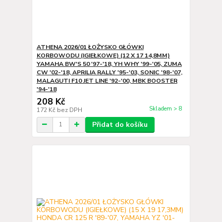
ATHENA 2026/01 ŁOŻYSKO GŁÓWKI
KORBOWODU (IGIEŁKOWE) (12 X 17 14,8MM)
YAMAHA BW'S 50 '97-'18, YH WHY '99-'05, ZUMA
CW '02-'18, APRILIA RALLY '95-'03, SONIC '98-'07,
MALAGUTI F10 JET LINE '92-'00, MBK BOOSTER
'94-'18
208 Kč
Skladem > 8
172 Kč
bez DPH
Přidat do košíku