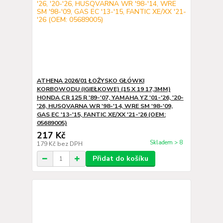
ATHENA 2026/01 ŁOŻYSKO GŁÓWKI
KORBOWODU (IGIEŁKOWE) (15 X 19 17,3MM)
HONDA CR 125 R '89-'07, YAMAHA YZ '01-'26, '20-
'26, HUSQVARNA WR '98-'14, WRE SM '98-'09,
GAS EC '13-'15, FANTIC XE/XX '21-'26 (OEM:
05689005)
217 Kč
Skladem > 8
179 Kč
bez DPH
Přidat do košíku