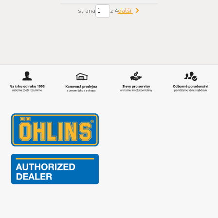
strana
z 4
další