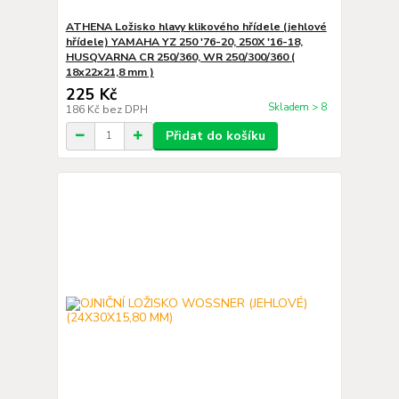
ATHENA Ložisko hlavy klikového hřídele (jehlové
hřídele) YAMAHA YZ 250 '76-20, 250X '16-18,
HUSQVARNA CR 250/360, WR 250/300/360 (
18x22x21,8 mm )
225 Kč
Skladem > 8
186 Kč
bez DPH
Přidat do košíku