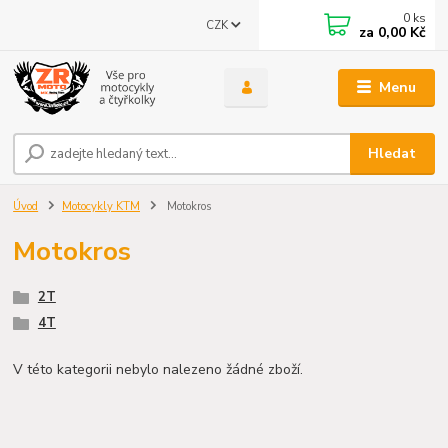
0
ks
CZK
za
0,00 Kč
Menu
Hledat
Úvod
Motocykly KTM
Motokros
Motokros
2T
4T
V této kategorii nebylo nalezeno žádné zboží.