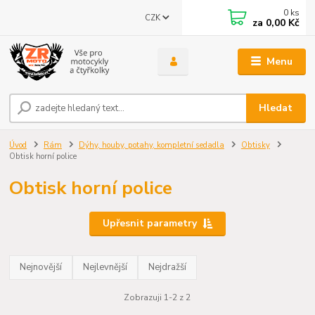
0
ks
CZK
za
0,00 Kč
Menu
Hledat
Úvod
Rám
Dýhy, houby, potahy, kompletní sedadla
Obtisky
Obtisk horní police
Obtisk horní police
Upřesnit parametry
Nejnovější
Nejlevnější
Nejdražší
Zobrazuji 1-2 z 2