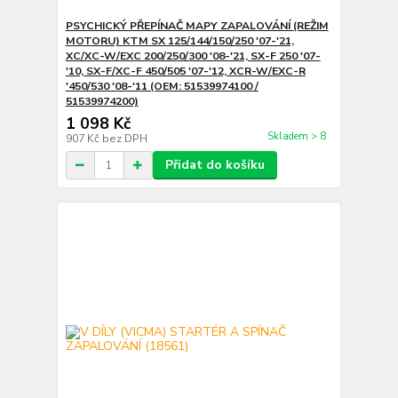
PSYCHICKÝ PŘEPÍNAČ MAPY ZAPALOVÁNÍ (REŽIM
MOTORU) KTM SX 125/144/150/250 '07-'21,
XC/XC-W/EXC 200/250/300 '08-'21, SX-F 250 '07-
'10, SX-F/XC-F 450/505 '07-'12, XCR-W/EXC-R
'450/530 '08-'11 (OEM: 51539974100 /
51539974200)
1 098 Kč
Skladem > 8
907 Kč
bez DPH
Přidat do košíku