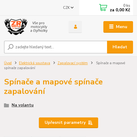
0
ks
CZK
za
0,00 Kč
Menu
Hledat
Úvod
Elektrická soustava
Zapalovací systém
Spínače a mapové
spínače zapalování
Spínače a mapové spínače
zapalování
Na volantu
Upřesnit parametry