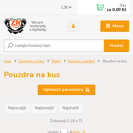
0
ks
CZK
za
0,00 Kč
Menu
Hledat
Úvod
Zavěšení a řízení
Přední
Pouzdra zavěšení
Pouzdra na kus
Pouzdra na kus
Upřesnit parametry
Nejnovější
Nejlevnější
Nejdražší
Zobrazuji 1-20 z 71
strana
z 4
další