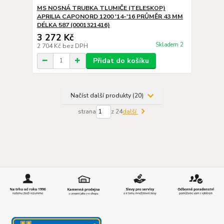
MS NOSNÁ TRUBKA TLUMIČE (TELESKOP)
APRILIA CAPONORD 1200 '14-'16 PRŮMĚR 43 MM
DÉLKA 587 (0001321416)
3 272 Kč
Skladem 2
2 704 Kč
bez DPH
Přidat do košíku
Načíst další produkty (20)
strana
z 24
další