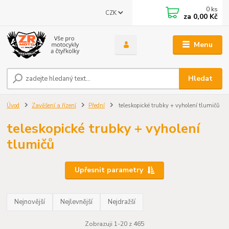
0
ks
CZK
za
0,00 Kč
Menu
Hledat
Úvod
Zavěšení a řízení
Přední
teleskopické trubky + vyholení tlumičů
teleskopické trubky + vyholení
tlumičů
Upřesnit parametry
Nejnovější
Nejlevnější
Nejdražší
Zobrazuji 1-20 z 465