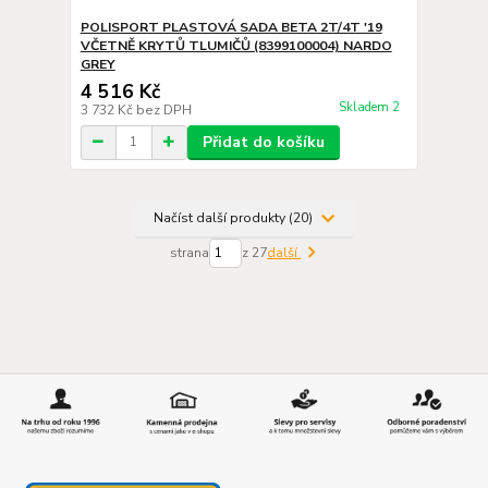
POLISPORT PLASTOVÁ SADA BETA 2T/4T '19
VČETNĚ KRYTŮ TLUMIČŮ (8399100004) NARDO
GREY
4 516 Kč
Skladem 2
3 732 Kč
bez DPH
Přidat do košíku
Načíst další produkty (20)
strana
z 27
další