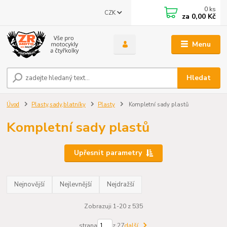
0
ks
CZK
za
0,00 Kč
Menu
Hledat
Úvod
Plasty,sady,blatníky
Plasty
Kompletní sady plastů
Kompletní sady plastů
Upřesnit parametry
Nejnovější
Nejlevnější
Nejdražší
Zobrazuji 1-20 z 535
strana
z 27
další