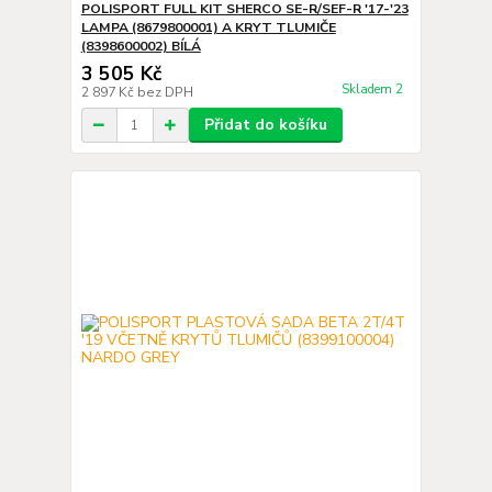
POLISPORT FULL KIT SHERCO SE-R/SEF-R '17-'23
LAMPA (8679800001) A KRYT TLUMIČE
(8398600002) BÍLÁ
3 505 Kč
Skladem 2
2 897 Kč
bez DPH
Přidat do košíku