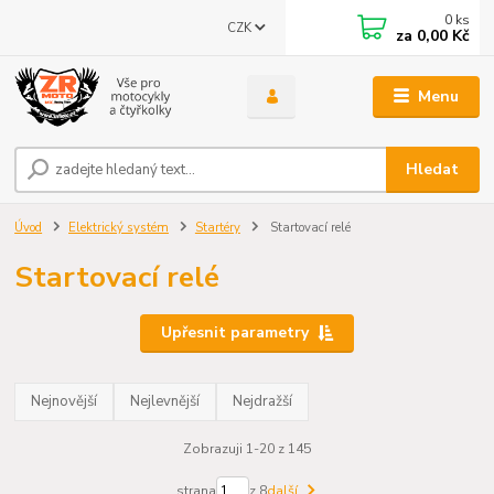
0
ks
CZK
za
0,00 Kč
Menu
Hledat
Úvod
Elektrický systém
Startéry
Startovací relé
Startovací relé
Upřesnit parametry
Nejnovější
Nejlevnější
Nejdražší
Zobrazuji 1-20 z 145
strana
z 8
další