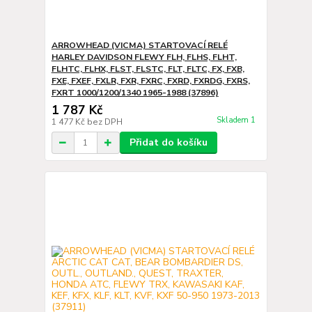
ARROWHEAD (VICMA) STARTOVACÍ RELÉ
HARLEY DAVIDSON FLEWY FLH, FLHS, FLHT,
FLHTC, FLHX, FLST, FLSTC, FLT, FLTC, FX, FXB,
FXE, FXEF, FXLR, FXR, FXRC, FXRD, FXRDG, FXRS,
FXRT 1000/1200/1340 1965-1988 (37896)
1 787 Kč
Skladem 1
1 477 Kč
bez DPH
Přidat do košíku