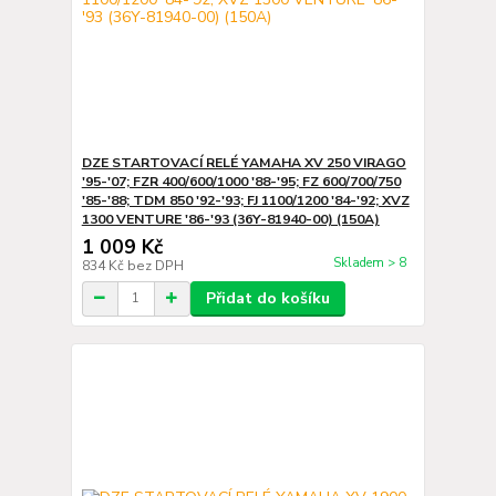
DZE STARTOVACÍ RELÉ YAMAHA XV 250 VIRAGO
'95-'07; FZR 400/600/1000 '88-'95; FZ 600/700/750
'85-'88; TDM 850 '92-'93; FJ 1100/1200 '84-'92; XVZ
1300 VENTURE '86-'93 (36Y-81940-00) (150A)
1 009 Kč
Skladem > 8
834 Kč
bez DPH
Přidat do košíku