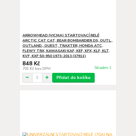
ARROWHEAD (VICMA) STARTOVACÍ RELÉ
ARCTIC CAT CAT, BEAR BOMBARDIER DS, OUTL.,
OUTLAND., QUEST, TRAXTER, HONDA ATC,
FLEWY TRX, KAWASAKI KAF, KEF, KFX, KLF, KLT,
KVF, KXF 50-950 1973-2013 (37911)
848 Kč
Skladem 1
701 Kč
bez DPH
Přidat do košíku