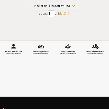
Načíst další produkty (20)
strana
z 8
další