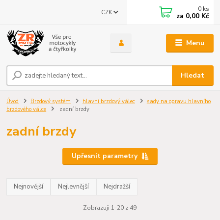
0
ks
CZK
za
0,00 Kč
Menu
Hledat
Úvod
Brzdový systém
hlavní brzdový válec
sady na opravu hlavního
brzdového válce
zadní brzdy
zadní brzdy
Upřesnit parametry
Nejnovější
Nejlevnější
Nejdražší
Zobrazuji 1-20 z 49