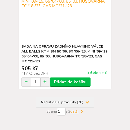
SADA NA OPRAVU ZADNÍHO HLAVNÍHO VÁLCE
ALL BALLS KTM SM 50 '06, SX '06-'23, MINI '09-'19,
65 '04-'08, 85 '03, HUSQVARNA TC '18-'23, GAS
MC '21-'23
505 Kč
Skladem > 8
417 Kč
bez DPH
Přidat do košíku
Načíst další produkty (20)
strana
z 3
další