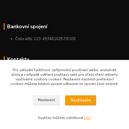
Bankovní spojení
Číslo účtů: 123-4934610257/0100
Kontakty
Pro základní funkčnost, zpříjemnění používání webu, analytické
+420 775 954 963
účely a v případě udělení souhlasu také pro účely cílení reklamy
9:00-12:00-13:00-16:00
využíváme soubory cookies. Nastavení vlastních preferencí
cookies můžete kdykoli upravit odkazem ve spodní části stránek.
ktm.ostrava@email.cz
Souhlasím
Nastavení
Souhlas můžete odmítnout
zde
.
Vytvořeno na
Eshop-rychle.cz