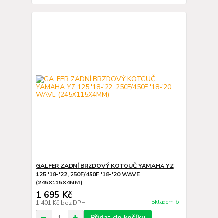
GALFER ZADNÍ BRZDOVÝ KOTOUČ YAMAHA YZ
125 '18-'22, 250F/450F '18-'20 WAVE
(245X115X4MM)
1 695 Kč
Skladem 6
1 401 Kč
bez DPH
Přidat do košíku