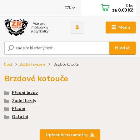
0
ks
CZK
za
0,00 Kč
Menu
Hledat
Úvod
Brzdový systém
Brzdové kotouče
Brzdové kotouče
Přední brzdy
Zadní brzdy
Přední
Ostatní
Upřesnit parametry