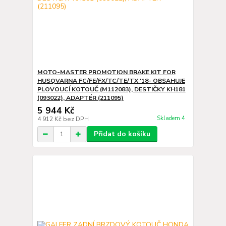
MOTO-MASTER PROMOTION BRAKE KIT FOR
HUSQVARNA FC/FE/FX/TC/TE/TX '18- OBSAHUJE
PLOVOUCÍ KOTOUČ (M112083), DESTIČKY KH181
(093022), ADAPTÉR (211095)
5 944 Kč
Skladem 4
4 912 Kč
bez DPH
Přidat do košíku