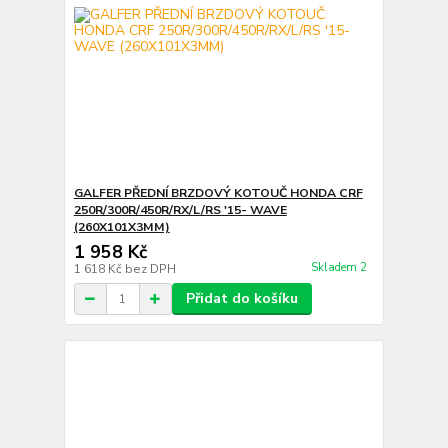
GALFER PŘEDNÍ BRZDOVÝ KOTOUČ HONDA CRF
250R/300R/450R/RX/L/RS '15- WAVE
(260X101X3MM)
1 958 Kč
Skladem 2
1 618 Kč
bez DPH
Přidat do košíku