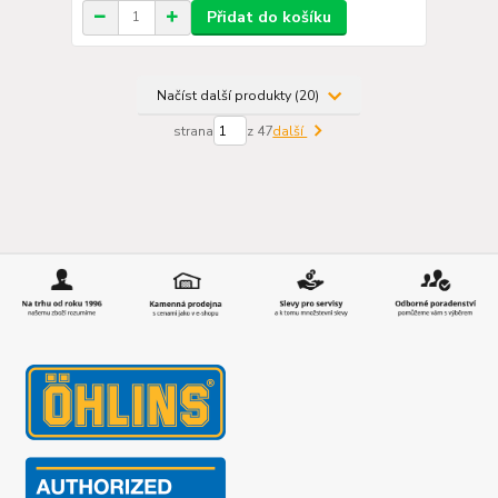
Přidat do košíku
Načíst další produkty (20)
strana
z 47
další