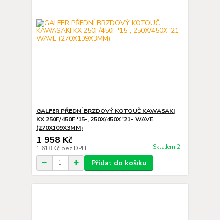
GALFER PŘEDNÍ BRZDOVÝ KOTOUČ KAWASAKI
KX 250F/450F '15-, 250X/450X '21- WAVE
(270X109X3MM)
1 958 Kč
Skladem 2
1 618 Kč
bez DPH
Přidat do košíku