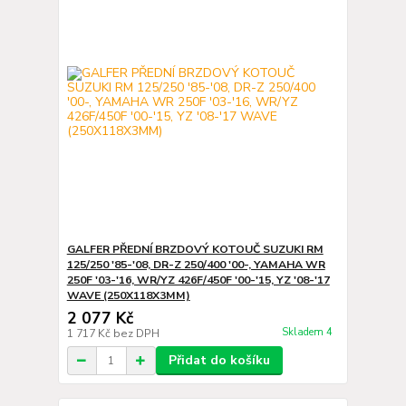
GALFER PŘEDNÍ BRZDOVÝ KOTOUČ SUZUKI RM
125/250 '85-'08, DR-Z 250/400 '00-, YAMAHA WR
250F '03-'16, WR/YZ 426F/450F '00-'15, YZ '08-'17
WAVE (250X118X3MM)
2 077 Kč
Skladem 4
1 717 Kč
bez DPH
Přidat do košíku