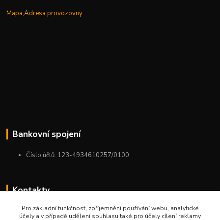
Mapa,Adresa provozovny
Bankovní spojení
Číslo účtů: 123-4934610257/0100
Kontakty
Pro základní funkčnost, zpříjemnění používání webu, analytické
+420 775 954 963
účely a v případě udělení souhlasu také pro účely cílení reklamy