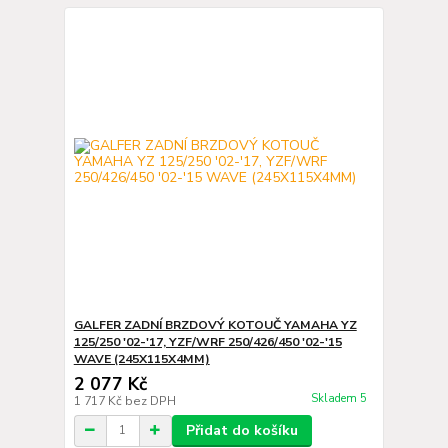
GALFER ZADNÍ BRZDOVÝ KOTOUČ YAMAHA YZ
125/250 '02-'17, YZF/WRF 250/426/450 '02-'15
WAVE (245X115X4MM)
2 077 Kč
Skladem 5
1 717 Kč
bez DPH
Přidat do košíku