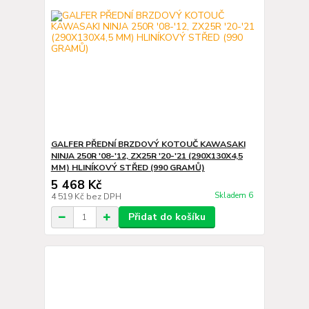
GALFER PŘEDNÍ BRZDOVÝ KOTOUČ KAWASAKI
NINJA 250R '08-'12, ZX25R '20-'21 (290X130X4,5
MM) HLINÍKOVÝ STŘED (990 GRAMŮ)
5 468 Kč
Skladem 6
4 519 Kč
bez DPH
Přidat do košíku