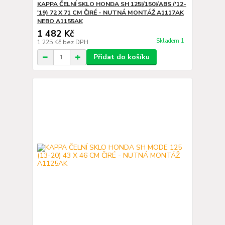
KAPPA ČELNÍ SKLO HONDA SH 125I/150I/ABS ('12-
'19) 72 X 71 CM ČIRÉ - NUTNÁ MONTÁŽ A1117AK
NEBO A1155AK
1 482 Kč
Skladem 1
1 225 Kč
bez DPH
Přidat do košíku