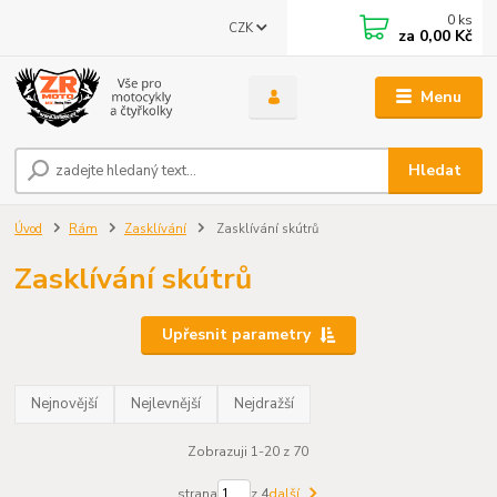
0
ks
CZK
za
0,00 Kč
Menu
Hledat
Úvod
Rám
Zasklívání
Zasklívání skútrů
Zasklívání skútrů
Upřesnit parametry
Nejnovější
Nejlevnější
Nejdražší
Zobrazuji 1-20 z 70
strana
z 4
další