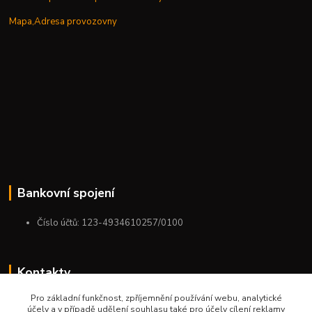
Mapa,Adresa provozovny
Bankovní spojení
Číslo účtů: 123-4934610257/0100
Kontakty
Pro základní funkčnost, zpříjemnění používání webu, analytické
+420 775 954 963
účely a v případě udělení souhlasu také pro účely cílení reklamy