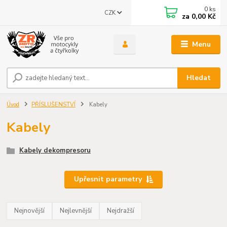
0
ks
CZK
za
0,00 Kč
Menu
Hledat
Úvod
PŘÍSLUŠENSTVÍ
Kabely
Kabely
Kabely dekompresoru
Upřesnit parametry
Nejnovější
Nejlevnější
Nejdražší