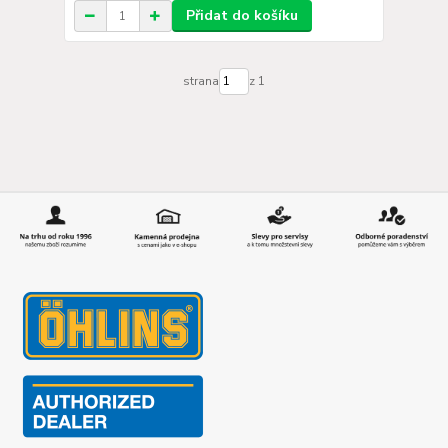
Přidat do košíku
strana
z 1