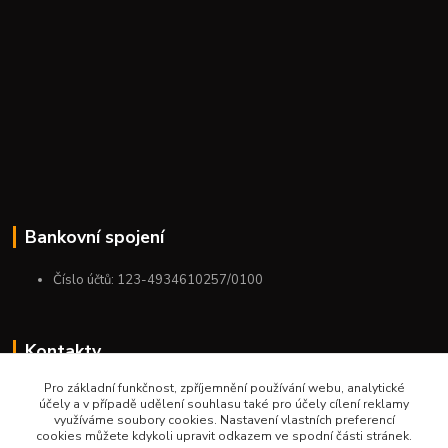
Bankovní spojení
Číslo účtů: 123-4934610257/0100
Kontakty
Pro základní funkčnost, zpříjemnění používání webu, analytické
+420 775 954 963
účely a v případě udělení souhlasu také pro účely cílení reklamy
9:00-12:00-13:00-16:00
využíváme soubory cookies. Nastavení vlastních preferencí
cookies můžete kdykoli upravit odkazem ve spodní části stránek.