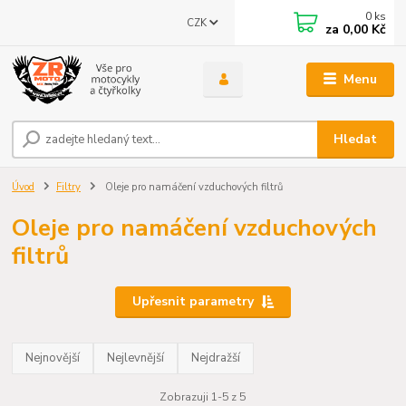
0
ks
CZK
za
0,00 Kč
Menu
Hledat
Úvod
Filtry
Oleje pro namáčení vzduchových filtrů
Oleje pro namáčení vzduchových
filtrů
Upřesnit parametry
Nejnovější
Nejlevnější
Nejdražší
Zobrazuji 1-5 z 5