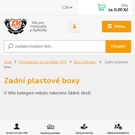
0
ks
CZK
za
0,00 Kč
Menu
Hledat
Úvod
Příslušenství pro čtyřkolky,ATV
Boxy a Brašny
Zadní plastové
boxy
Zadní plastové boxy
V této kategorii nebylo nalezeno žádné zboží.