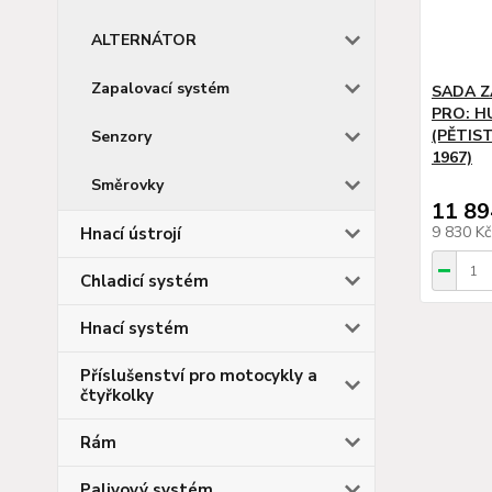
ALTERNÁTOR
Zapalovací systém
SADA Z
PRO: H
(PĚTIS
Senzory
1967)
Směrovky
11 89
9 830 K
Hnací ústrojí
Chladicí systém
Hnací systém
Příslušenství pro motocykly a
čtyřkolky
Rám
Palivový systém