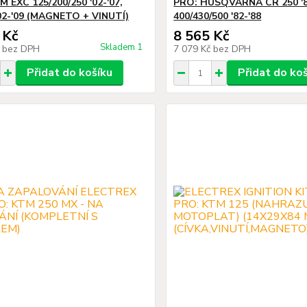
 EXC 125/200/250 '02-'07,
PRO: HUSQVARNA CR 250 '82-
02-'09 (MAGNETO + VINUTÍ)
400/430/500 '82-'88
 Kč
8 565 Kč
Skladem 1
č
bez DPH
7 079 Kč
bez DPH
Přidat do košíku
Přidat do ko