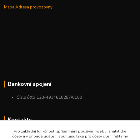
Mapa,Adresa provozovny
Bankovní spojení
Číslo účtů: 123-4934610257/0100
Kontakty
Pro základní funkčnost, zpříjemnění používání webu, analytické
+420 775 954 963
účely a v případě udělení souhlasu také pro účely cílení reklamy