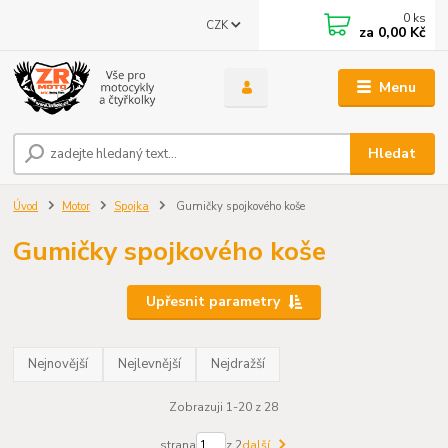
0
ks
CZK
za
0,00 Kč
Menu
Hledat
Úvod
Motor
Spojka
Gumičky spojkového koše
Gumičky spojkového koše
Upřesnit parametry
Nejnovější
Nejlevnější
Nejdražší
Zobrazuji 1-20 z 28
strana
z 2
další