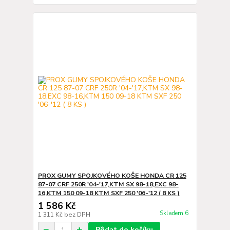
PROX GUMY SPOJKOVÉHO KOŠE HONDA CR 125
87-07 CRF 250R '04-'17,KTM SX 98-18,EXC 98-
16,KTM 150 09-18 KTM SXF 250 '06-'12 ( 8 KS )
1 586 Kč
Skladem 6
1 311 Kč
bez DPH
Přidat do košíku