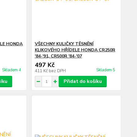
ELE HONDA
VŠECHNY KULIČKY TĚSNĚNÍ
KLIKOVÉHO HŘÍDELE HONDA CR250R
'84-'91, CR500R '84-'07
497 Kč
Skladem 4
Skladem 5
411 Kč
bez DPH
šíku
Přidat do košíku