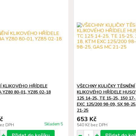
Í KLIKOVÉHO HŘÍDELE
VŠECHNY KULIČKY TĚSNĚNÍ
YZ80 80-01, YZ85 02-18
KLIKOVÉHO HŘÍDELE HUS
125 14-25, TE 15-25, 150 17
EXC 125/200 98-09, SX 98-2
21-25
č
653 Kč
Skladem 5
ez DPH
540 Kč
bez DPH
Přidat do košíku
Přidat do ko