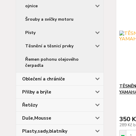
ojnice
Šrouby a svíčky motoru
Písty
Těsnění a těsnicí prvky
Řemen pohonu olejového
čerpadla
Oblečení a chrániče
TĚSNĚN
Přilby a brýle
YAMAHA 
Řetězy
Duše,Mousse
350 K
289 Kč
b
Plasty,sady,blatníky