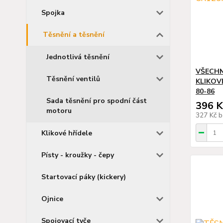
Spojka
Těsnění a těsnění
Jednotlivá těsnění
VŠECHN
Těsnění ventilů
KLIKOV
80-86
Sada těsnění pro spodní část
396 K
motoru
327 Kč
b
Klikové hřídele
Písty - kroužky - čepy
Startovací páky (kickery)
Ojnice
Spojovací tyče