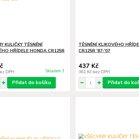
Y KULIČKY TĚSNĚNÍ
TĚSNĚNÍ KLIKOVÉHO HŘÍD
ÉHO HŘÍDELE HONDA CR125R
CR125R '87-'07
č
437 Kč
Skladem 3
ez DPH
361 Kč
bez DPH
Přidat do košíku
Přidat do ko