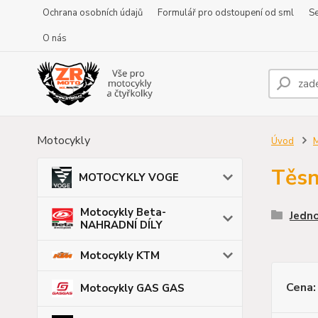
Ochrana osobních údajů
Formulář pro odstoupení od sml
Se
O nás
Motocykly
Úvod
Těsn
MOTOCYKLY VOGE
Motocykly Beta-
Jedno
NAHRADNÍ DÍLY
Motocykly KTM
Cena:
Motocykly GAS GAS