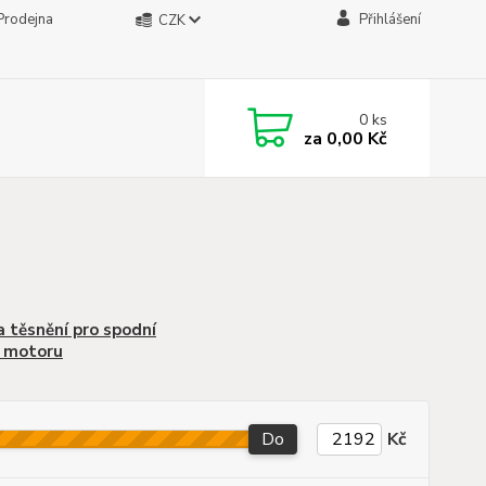
Prodejna
Přihlášení
CZK
0
ks
za
0,00 Kč
 těsnění pro spodní
t motoru
Do
Kč