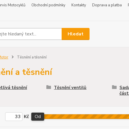
rvis Motocyklů
Obchodní podmínky
Kontakty
Doprava a platba
Hledat
Motor
Těsnění a těsnění
ění a těsnění
tlivá těsnění
Těsnění ventilů
Sada
čás
Kč
Od