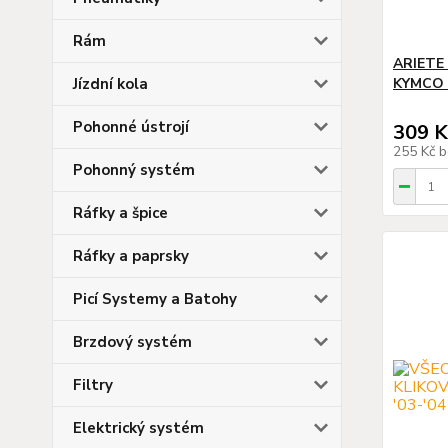
Rám
ARIETE
Jízdní kola
KYMCO 
Pohonné ústrojí
309 K
255 Kč
b
Pohonný systém
Ráfky a špice
Ráfky a paprsky
Picí Systemy a Batohy
Brzdový systém
Filtry
Elektrický systém