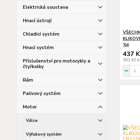
Elektrická soustava
Hnací ústrojí
VŠECHN
Chladicí systém
KLIKOVÉ
'04
Hnací systém
437 K
361 Kč
b
Příslušenství pro motocykly a
čtyřkolky
Rám
Palivový systém
Motor
Válce
Výfukový systém