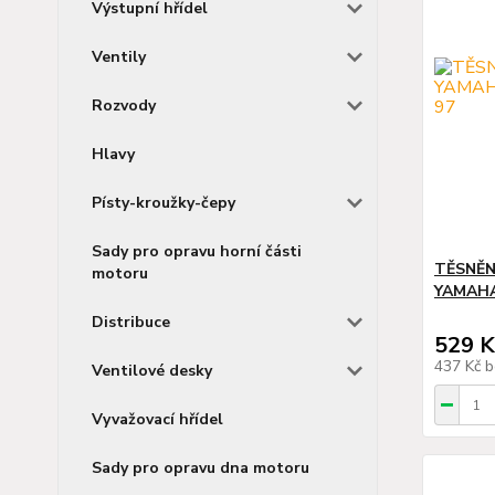
Výstupní hřídel
Ventily
Rozvody
Hlavy
Písty-kroužky-čepy
Sady pro opravu horní části
TĚSNĚN
motoru
YAMAHA
Distribuce
529 K
437 Kč
b
Ventilové desky
Vyvažovací hřídel
Sady pro opravu dna motoru