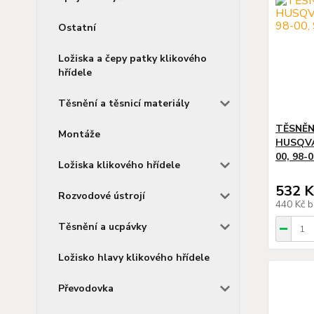
Ostatní
Ložiska a čepy patky klikového
hřídele
Těsnění a těsnicí materiály
TĚSNĚN
Montáže
HUSQVA
00, 98-
Ložiska klikového hřídele
532 K
Rozvodové ústrojí
440 Kč
b
Těsnění a ucpávky
Ložisko hlavy klikového hřídele
Převodovka