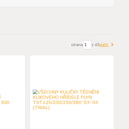
strana
z 45
další