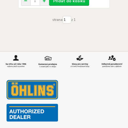
Přidat do košíku
strana
z 1