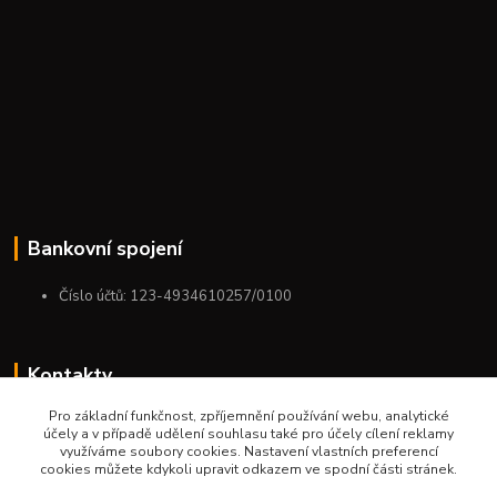
Bankovní spojení
Číslo účtů: 123-4934610257/0100
Kontakty
Pro základní funkčnost, zpříjemnění používání webu, analytické
+420 775 954 963
účely a v případě udělení souhlasu také pro účely cílení reklamy
9:00-12:00-13:00-16:00
využíváme soubory cookies. Nastavení vlastních preferencí
cookies můžete kdykoli upravit odkazem ve spodní části stránek.
ktm.ostrava@email.cz