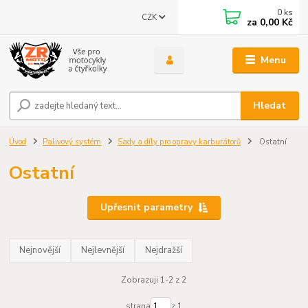
0
ks
CZK
za
0,00 Kč
Menu
Hledat
Úvod
Palivový systém
Sady a díly pro opravy karburátorů
Ostatní
Ostatní
Upřesnit parametry
Nejnovější
Nejlevnější
Nejdražší
Zobrazuji 1-2 z 2
strana
z 1