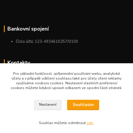
Bankovní spojení
Číslo účtů: 123-4934610257/0100
Kontakty
Pro základní funkčnost, zpříjemnění používání webu, analytické
+420 775 954 963
účely a v případě udělení souhlasu také pro účely cílení reklamy
9:00-12:00-13:00-16:00
využíváme soubory cookies. Nastavení vlastních preferencí
cookies můžete kdykoli upravit odkazem ve spodní části stránek.
ktm.ostrava@email.cz
Souhlasím
Nastavení
Souhlas můžete odmítnout
zde
.
Vytvořeno na
Eshop-rychle.cz