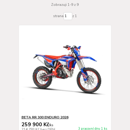
Zobrazuji 1-9 z 9
strana
z 1
BETA RR 300 ENDURO 2026
259 900 Kč
/
ks
3 pracovní dny 1 ks
214 793 Kč
bez DPH