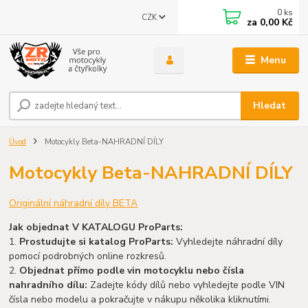
0
ks
CZK
za
0,00 Kč
Menu
Hledat
Úvod
Motocykly Beta-NAHRADNÍ DÍLY
Motocykly Beta-NAHRADNÍ DÍLY
Originální náhradní díly BETA
Jak objednat V KATALOGU ProParts:
1.
Prostudujte si katalog ProParts:
Vyhledejte náhradní díly
pomocí podrobných online rozkresů.
2.
Objednat přímo podle vin motocyklu nebo čísla
nahradního dílu:
Zadejte kódy dílů nebo vyhledejte podle VIN
čísla nebo modelu a pokračujte v nákupu několika kliknutími.