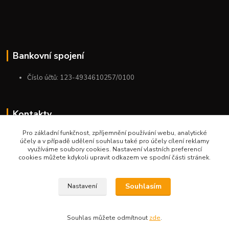
Bankovní spojení
Číslo účtů: 123-4934610257/0100
Kontakty
Pro základní funkčnost, zpříjemnění používání webu, analytické
+420 775 954 963
účely a v případě udělení souhlasu také pro účely cílení reklamy
9:00-12:00-13:00-16:00
využíváme soubory cookies. Nastavení vlastních preferencí
cookies můžete kdykoli upravit odkazem ve spodní části stránek.
ktm.ostrava@email.cz
Souhlasím
Nastavení
Souhlas můžete odmítnout
zde
.
Vytvořeno na
Eshop-rychle.cz