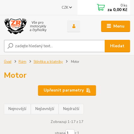
0
ks
CZK
za
0,00 Kč
Menu
Hledat
Úvod
Rám
Stínítka a blatníky
Motor
Motor
Upřesnit parametry
Nejnovější
Nejlevnější
Nejdražší
Zobrazuji 1-17 z 17
strana
z 1