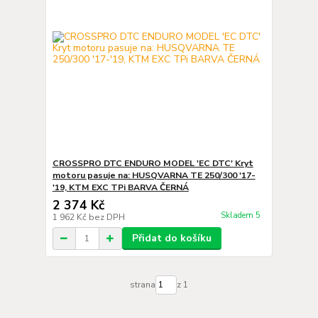
CROSSPRO DTC ENDURO MODEL 'EC DTC' Kryt
motoru pasuje na: HUSQVARNA TE 250/300 '17-
'19, KTM EXC TPi BARVA ČERNÁ
2 374 Kč
Skladem 5
1 962 Kč
bez DPH
Přidat do košíku
strana
z 1