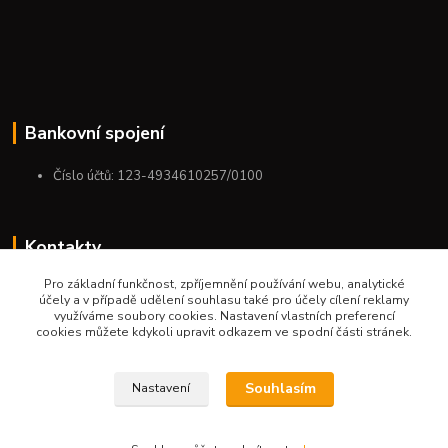
Bankovní spojení
Číslo účtů: 123-4934610257/0100
Kontakty
Pro základní funkčnost, zpříjemnění používání webu, analytické
+420 775 954 963
účely a v případě udělení souhlasu také pro účely cílení reklamy
9:00-12:00-13:00-16:00
využíváme soubory cookies. Nastavení vlastních preferencí
cookies můžete kdykoli upravit odkazem ve spodní části stránek.
ktm.ostrava@email.cz
Souhlasím
Nastavení