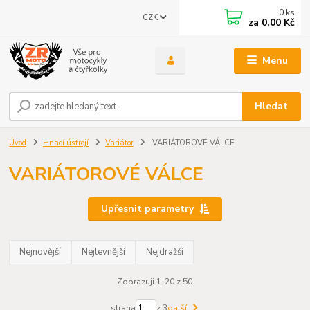
0
ks
CZK
za
0,00 Kč
Menu
Hledat
Úvod
Hnací ústrojí
Variátor
VARIÁTOROVÉ VÁLCE
VARIÁTOROVÉ VÁLCE
Upřesnit parametry
Nejnovější
Nejlevnější
Nejdražší
Zobrazuji 1-20 z 50
strana
z 3
další