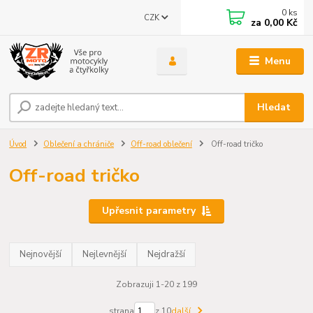
0
ks
CZK
za
0,00 Kč
Menu
Hledat
Úvod
Oblečení a chrániče
Off-road oblečení
Off-road tričko
Off-road tričko
Upřesnit parametry
Nejnovější
Nejlevnější
Nejdražší
Zobrazuji 1-20 z 199
strana
z 10
další