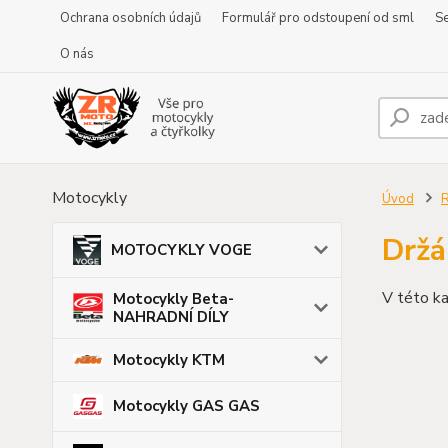
Ochrana osobních údajů
Formulář pro odstoupení od sml
Se
O nás
Motocykly
Úvod
Držá
MOTOCYKLY VOGE
V této ka
Motocykly Beta-
NAHRADNÍ DÍLY
Motocykly KTM
Motocykly GAS GAS