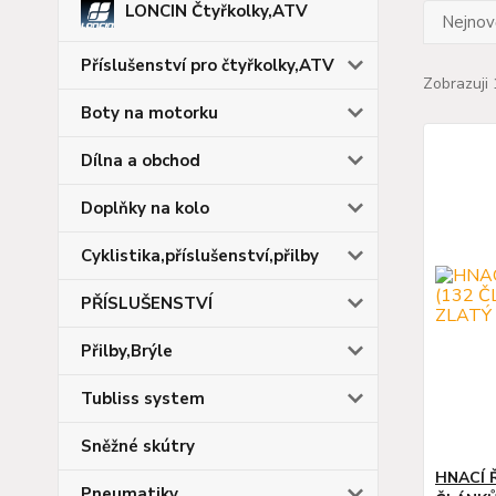
LONCIN Čtyřkolky,ATV
Nejnově
Příslušenství pro čtyřkolky,ATV
Zobrazuji 
Boty na motorku
Dílna a obchod
Doplňky na kolo
Cyklistika,příslušenství,přilby
PŘÍSLUŠENSTVÍ
Přilby,Brýle
Tubliss system
Sněžné skútry
HNACÍ 
Pneumatiky