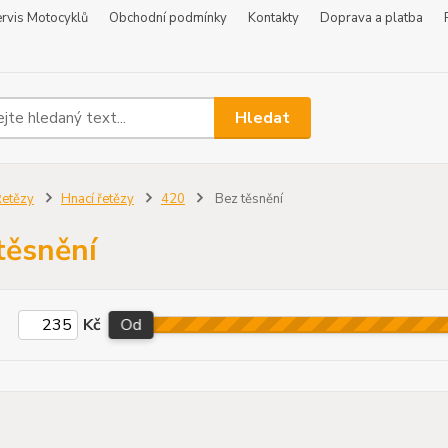
rvis Motocyklů
Obchodní podmínky
Kontakty
Doprava a platba
Hledat
etězy
Hnací řetězy
420
Bez těsnění
těsnění
Kč
Od