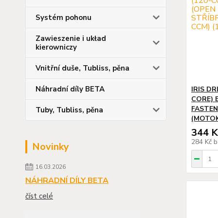
Systém pohonu
Zawieszenie i układ
kierowniczy
Vnitřní duše, Tubliss, pěna
Náhradní díly BETA
IRIS DR
CORE) 
FASTEN
Tuby, Tubliss, pěna
(MOTOK
344 K
284 Kč
b
Novinky
16.03.2026
NÁHRADNÍ DÍLY BETA
číst celé