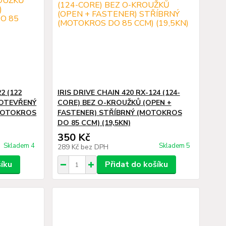
2 (122
IRIS DRIVE CHAIN 420 RX-124 (124-
(OTEVŘENÝ
CORE) BEZ O-KROUŽKŮ (OPEN +
(MOTOKROS
FASTENER) STŘÍBRNÝ (MOTOKROS
DO 85 CCM) (19,5KN)
350 Kč
Skladem 4
Skladem 5
289 Kč
bez DPH
šíku
Přidat do košíku