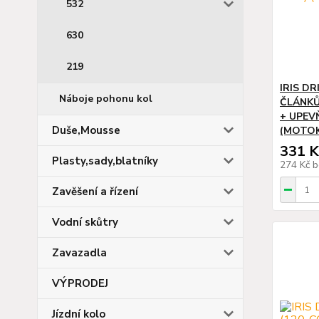
532
630
219
IRIS DR
Náboje pohonu kol
ČLÁNKŮ
+ UPEV
Duše,Mousse
(MOTOK
331 K
Plasty,sady,blatníky
274 Kč
b
Zavěšení a řízení
Vodní skůtry
Zavazadla
VÝPRODEJ
Jízdní kolo