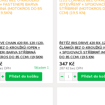
IVE CHAIN 420 RX-120 (120-
ŘETĚZ IRIS DRIVE 420 RX-12
BEZ O-KROUŽKŮ (OPEN +
ČLÁNKŮ) BEZ O-KROUŽKŮ 
ER) BARVA STŘÍBRNÁ
+ SPOJOVACÍ) STŘÍBRNÝ 
ROS DO 85 CCM) (19,5KN)
DO 85 CCM) (19,5 KN)
č
347 Kč
Skladem 1
ez DPH
287 Kč
bez DPH
Přidat do košíku
Přidat do ko