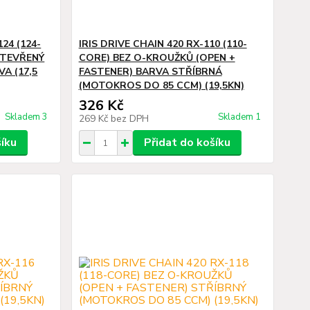
24 (124-
IRIS DRIVE CHAIN 420 RX-110 (110-
OTEVŘENÝ
CORE) BEZ O-KROUŽKŮ (OPEN +
A (17,5
FASTENER) BARVA STŘÍBRNÁ
(MOTOKROS DO 85 CCM) (19,5KN)
326 Kč
Skladem 3
Skladem 1
269 Kč
bez DPH
šíku
Přidat do košíku