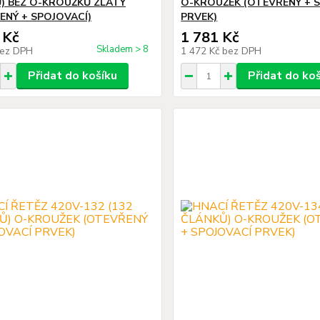
) BEZ O-KROUŽKŮ ZLATÝ
O-KROUŽEK (OTEVŘENÝ + 
ENÝ + SPOJOVACÍ)
PRVEK)
 Kč
1 781 Kč
Skladem > 8
ez DPH
1 472 Kč
bez DPH
Přidat do košíku
Přidat do ko