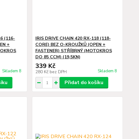
6 (116-
IRIS DRIVE CHAIN 420 RX-118 (118-
EN +
CORE) BEZ O-KROUŽKŮ (OPEN +
TOKROS
FASTENER) STŘÍBRNÝ (MOTOKROS
DO 85 CCM) (19,5KN)
339 Kč
Skladem 8
Skladem 8
280 Kč
bez DPH
šíku
Přidat do košíku