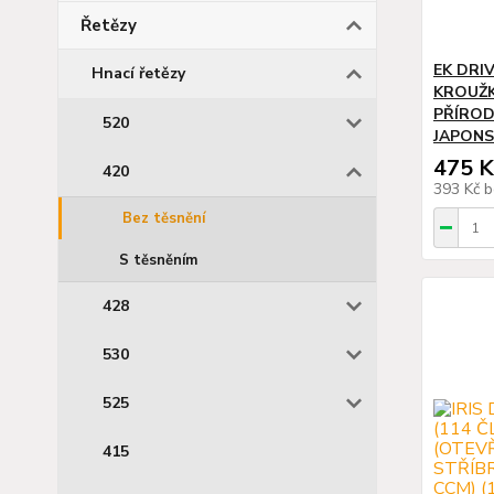
Řetězy
EK DRI
Hnací řetězy
KROUŽK
PŘÍROD
520
JAPONS
475 K
420
393 Kč
b
Bez těsnění
S těsněním
428
530
525
415