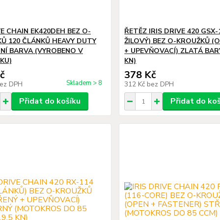
VE CHAIN EK420DEH BEZ O-
ŘETĚZ IRIS DRIVE 420 GSX-1
Ů 120 ČLÁNKŮ HEAVY DUTY
ŽILOVÝ) BEZ O-KROUŽKŮ (
NÍ BARVA (VYROBENO V
+ UPEVŇOVACÍ) ZLATÁ BARV
KU)
KN)
č
378 Kč
Skladem > 8
ez DPH
312 Kč
bez DPH
Přidat do košíku
Přidat do ko