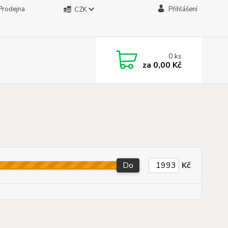
Prodejna
Přihlášení
CZK
0
ks
za
0,00 Kč
Do
Kč