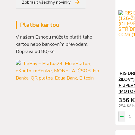
Zobrazit všechny novinky
Platba kartou
V našem Eshopu můžete platit také
kartou nebo bankovním převodem.
Doprava od 80,-kč.
IRIS DR
ŽILOVÝ
+ UPEV
(MOTOK
356 K
294 Kč
b