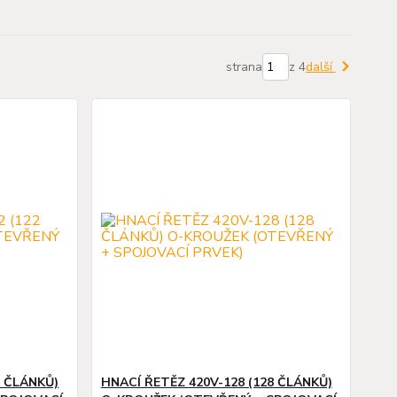
strana
z 4
další
2 ČLÁNKŮ)
HNACÍ ŘETĚZ 420V-128 (128 ČLÁNKŮ)