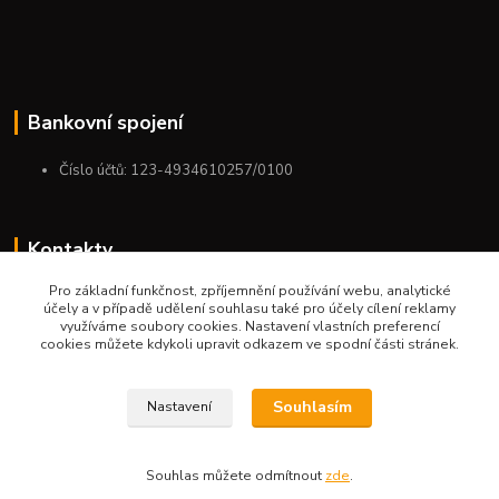
Bankovní spojení
Číslo účtů: 123-4934610257/0100
Kontakty
Pro základní funkčnost, zpříjemnění používání webu, analytické
+420 775 954 963
účely a v případě udělení souhlasu také pro účely cílení reklamy
9:00-12:00-13:00-16:00
využíváme soubory cookies. Nastavení vlastních preferencí
cookies můžete kdykoli upravit odkazem ve spodní části stránek.
ktm.ostrava@email.cz
Souhlasím
Nastavení
Souhlas můžete odmítnout
zde
.
Vytvořeno na
Eshop-rychle.cz