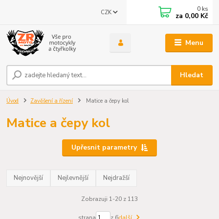
0
ks
CZK
za
0,00 Kč
Menu
Hledat
Úvod
Zavěšení a řízení
Matice a čepy kol
Matice a čepy kol
Upřesnit parametry
Nejnovější
Nejlevnější
Nejdražší
Zobrazuji 1-20 z 113
strana
z 6
další