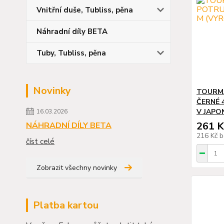
Vnitřní duše, Tubliss, pěna
Náhradní díly BETA
Tuby, Tubliss, pěna
Novinky
TOURMA
ČERNÉ 
V JAPO
16.03.2026
261 K
NÁHRADNÍ DÍLY BETA
216 Kč
b
číst celé
Zobrazit všechny novinky
Platba kartou