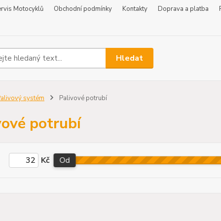
rvis Motocyklů
Obchodní podmínky
Kontakty
Doprava a platba
Hledat
alivový systém
Palivové potrubí
vové potrubí
Kč
Od