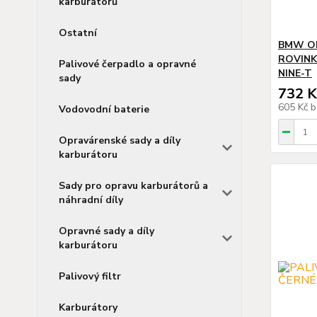
karburátorů
Ostatní
BMW OE
ROVINKY
Palivové čerpadlo a opravné
NINE-T
sady
732 K
605 Kč
b
Vodovodní baterie
Opravárenské sady a díly
karburátoru
Sady pro opravu karburátorů a
náhradní díly
Opravné sady a díly
karburátoru
Palivový filtr
Karburátory