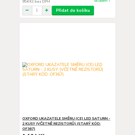
Skladem 7
954 Kč
bez DPH
Přidat do košíku
OXFORD UKAZATELE SMĚRU (CE) LED SATURN -
2 KUSY (VČETNĚ REZISTORŮ) (STARÝ KÓD:
OF367)