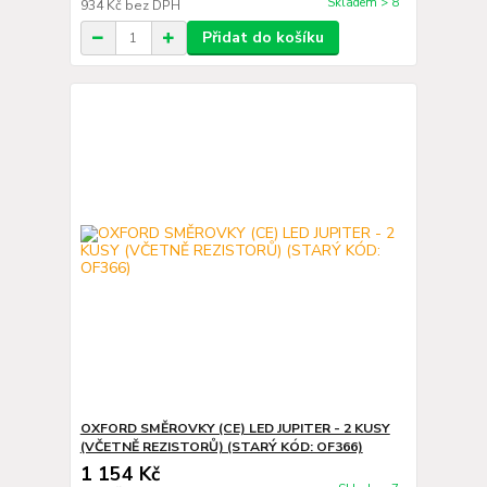
Skladem > 8
934 Kč
bez DPH
Přidat do košíku
OXFORD SMĚROVKY (CE) LED JUPITER - 2 KUSY
(VČETNĚ REZISTORŮ) (STARÝ KÓD: OF366)
1 154 Kč