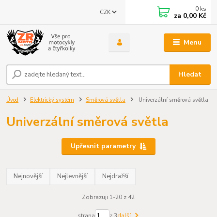
0
ks
CZK
za
0,00 Kč
Menu
Hledat
Úvod
Elektrický systém
Směrová světla
Univerzální směrová světla
Univerzální směrová světla
Upřesnit parametry
Nejnovější
Nejlevnější
Nejdražší
Zobrazuji 1-20 z 42
strana
z 3
další