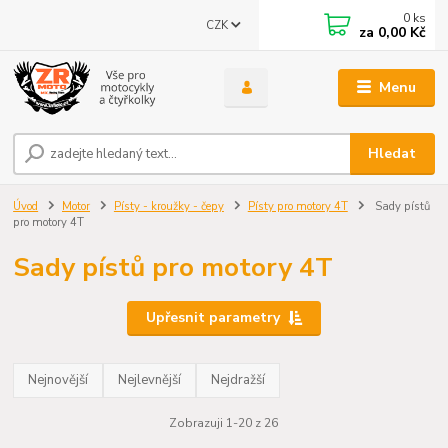
0
ks
CZK
za
0,00 Kč
Menu
Hledat
Úvod
Motor
Písty - kroužky - čepy
Písty pro motory 4T
Sady pístů
pro motory 4T
Sady pístů pro motory 4T
Upřesnit parametry
Nejnovější
Nejlevnější
Nejdražší
Zobrazuji 1-20 z 26