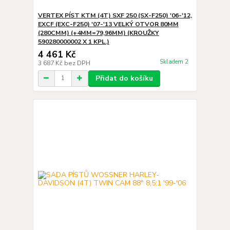
VERTEX PÍST KTM (4T) SXF 250 (SX-F250) '06-'12,
EXCF (EXC-F250) '07-'13 VELKÝ OTVOR 80MM
(280CMM) (+4MM=79,96MM) (KROUŽKY
590280000002 X 1 KPL.)
4 461 Kč
Skladem 2
3 687 Kč
bez DPH
Přidat do košíku