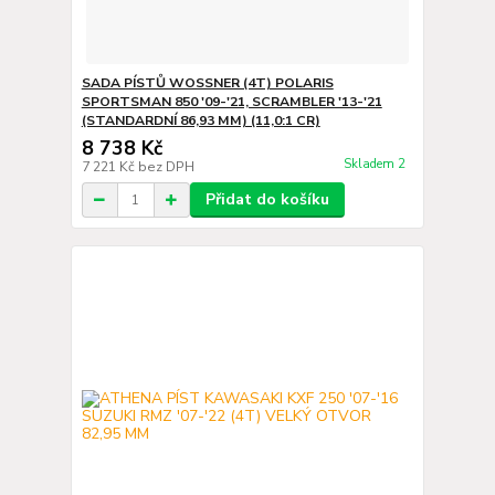
SADA PÍSTŮ WOSSNER (4T) POLARIS
SPORTSMAN 850 '09-'21, SCRAMBLER '13-'21
(STANDARDNÍ 86,93 MM) (11,0:1 CR)
8 738 Kč
Skladem 2
7 221 Kč
bez DPH
Přidat do košíku