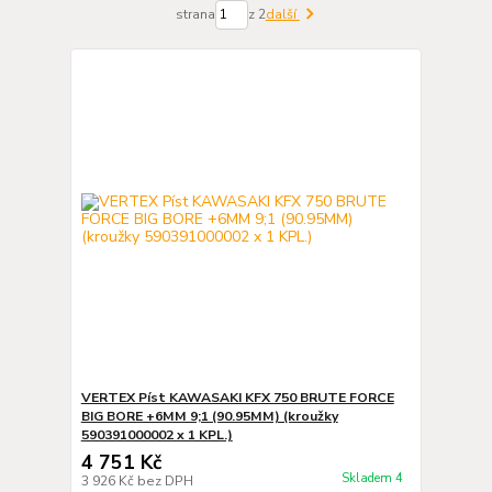
strana
z 2
další
VERTEX Píst KAWASAKI KFX 750 BRUTE FORCE
BIG BORE +6MM 9;1 (90.95MM) (kroužky
590391000002 x 1 KPL.)
4 751 Kč
Skladem 4
3 926 Kč
bez DPH