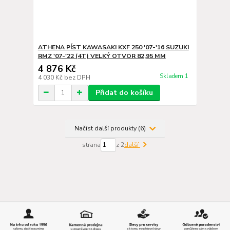
ATHENA PÍST KAWASAKI KXF 250 '07-'16 SUZUKI
RMZ '07-'22 (4T) VELKÝ OTVOR 82,95 MM
4 876 Kč
Skladem 1
4 030 Kč
bez DPH
Přidat do košíku
Načíst další produkty (6)
strana
z 2
další