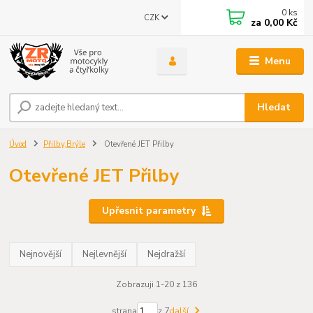
0
ks
CZK
za
0,00 Kč
Menu
Hledat
Úvod
Přilby,Brýle
Otevřené JET Přilby
Otevřené JET Přilby
Upřesnit parametry
Nejnovější
Nejlevnější
Nejdražší
Zobrazuji 1-20 z 136
strana
z 7
další