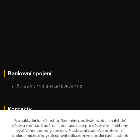
Bankovní spojení
Číslo účtů: 123-4934610257/0100
Kontakty
Pro základní funkčnost, zpříjemnění používání webu, analytické
+420 775 954 963
účely a v případě udělení souhlasu také pro účely cílení reklamy
9:00-12:00-13:00-16:00
využíváme soubory cookies. Nastavení vlastních preferencí
cookies můžete kdykoli upravit odkazem ve spodní části stránek.