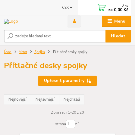
0
ks
CZK
za
0,00 Kč
Menu
Hledat
Úvod
Motor
Spojka
Přítlačné desky spojky
Přítlačné desky spojky
Upřesnit parametry
Nejnovější
Nejlevnější
Nejdražší
Zobrazuji 1-20 z 20
strana
z 1