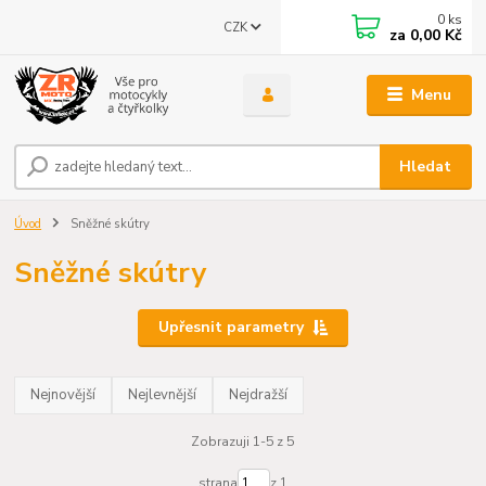
0
ks
CZK
za
0,00 Kč
Menu
Hledat
Úvod
Sněžné skútry
Sněžné skútry
Upřesnit parametry
Nejnovější
Nejlevnější
Nejdražší
Zobrazuji 1-5 z 5
strana
z 1