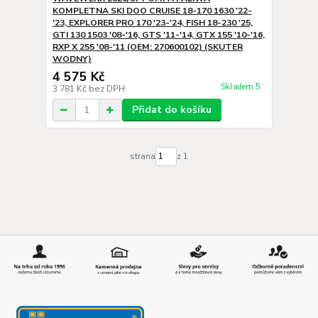
KOMPLETNA SKI DOO CRUISE 18-170 1630 '22-
'23, EXPLORER PRO 170 '23-'24, FISH 18-230 '25,
GTI 130 1503 '08-'16, GTS '11-'14, GTX 155 '10-'16,
RXP X 255 '08-'11 (OEM: 270600102) (SKUTER
WODNY)
4 575 Kč
Skladem 5
3 781 Kč
bez DPH
Přidat do košíku
strana
z 1