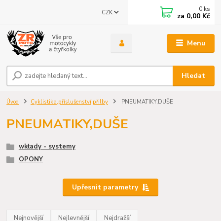
0
ks
CZK
za
0,00 Kč
Menu
Hledat
Úvod
Cyklistika,příslušenství,přilby
PNEUMATIKY,DUŠE
PNEUMATIKY,DUŠE
wkłady - systemy
OPONY
Upřesnit parametry
Nejnovější
Nejlevnější
Nejdražší