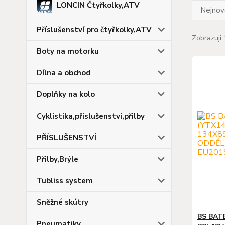
LONCIN Čtyřkolky,ATV
Nejnově
Příslušenství pro čtyřkolky,ATV
Zobrazuji 
Boty na motorku
Dílna a obchod
Doplňky na kolo
Cyklistika,příslušenství,přilby
PŘÍSLUŠENSTVÍ
Přilby,Brýle
Tubliss system
Sněžné skútry
BS BAT
Pneumatiky