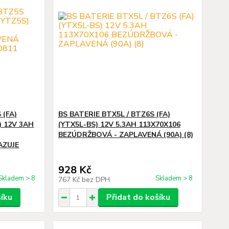
 (FA)
BS BATERIE BTX5L / BTZ6S (FA)
) 12V 3AH
(YTX5L-BS) 12V 5.3AH 113X70X106
BEZÚDRŽBOVÁ - ZAPLAVENÁ (90A) (8)
AZUJE
928 Kč
Skladem > 8
Skladem > 8
767 Kč
bez DPH
šíku
Přidat do košíku