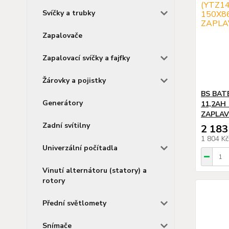
Svíčky a trubky
Zapalovače
Zapalovací svíčky a fajfky
Žárovky a pojistky
BS BATE
Generátory
11,2AH
ZAPLAVE
Zadní svítilny
2 183
1 804 K
Univerzální počítadla
Vinutí alternátoru (statory) a
rotory
Přední světlomety
Snímače