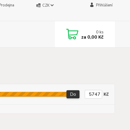
Prodejna
Přihlášení
CZK
0
ks
za
0,00 Kč
Do
Kč