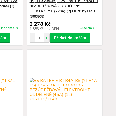
ÚDRŽBOVÁ
BS, YTX20A-BS) 12V 18AH 150X87X161
70A) (2)
BEZÚDRŽBOVÁ - ODDĚLENÝ
ELEKTROLYT (270A) (2) UE2019/1148
(300808)
2 278 Kč
Skladem > 8
Skladem > 8
1 883 Kč
bez DPH
šíku
Přidat do košíku