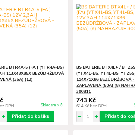
RIE BTR4A-5 (FA ) (YTR4A-BS)
BS BATERIE BTX4L+ / BTZ5S
3AH 113X48X85X BEZÚDRŽBOVÁ
(YTX4L-BS, YT4L-BS, YTZ5S
VENÁ (35A) (12)
114X71X86 BEZÚDRŽBOVÁ -
ZAPLAVENÁ (50A) (8) NAHR
300811
č
743 Kč
Skladem > 8
ez DPH
614 Kč
bez DPH
Přidat do košíku
Přidat do ko