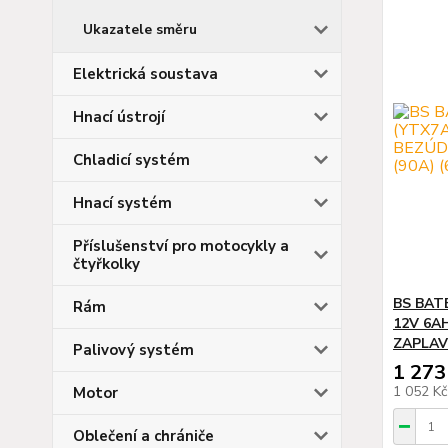
Ukazatele směru
Elektrická soustava
Hnací ústrojí
Chladicí systém
Hnací systém
Příslušenství pro motocykly a
čtyřkolky
BS BATE
Rám
12V 6A
ZAPLAVE
Palivový systém
1 273
1 052 K
Motor
Oblečení a chrániče