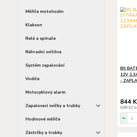
Měřiče motohodin
Klakson
Relé a spínače
Náhradní svítilna
Systém zapalování
BS BATE
12V 2.
Vodiče
- ZAPLA
Motocyklový alarm
844 K
Zapalovací svíčky a trubky
698 Kč
b
Hodinové měřiče
Zástrčky a trubky