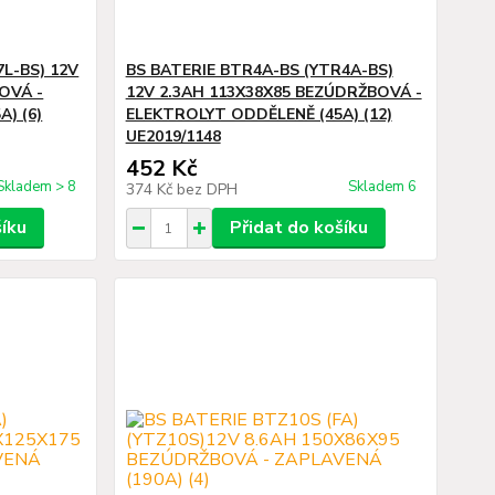
7L-BS) 12V
BS BATERIE BTR4A-BS (YTR4A-BS)
OVÁ -
12V 2.3AH 113X38X85 BEZÚDRŽBOVÁ -
) (6)
ELEKTROLYT ODDĚLENĚ (45A) (12)
UE2019/1148
452 Kč
Skladem > 8
Skladem 6
374 Kč
bez DPH
šíku
Přidat do košíku