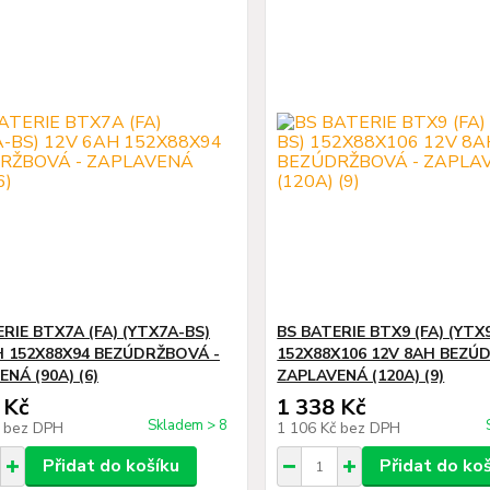
RIE BTX7A (FA) (YTX7A-BS)
BS BATERIE BTX9 (FA) (YTX
H 152X88X94 BEZÚDRŽBOVÁ -
152X88X106 12V 8AH BEZÚ
NÁ (90A) (6)
ZAPLAVENÁ (120A) (9)
 Kč
1 338 Kč
Skladem > 8
č
bez DPH
1 106 Kč
bez DPH
Přidat do košíku
Přidat do ko