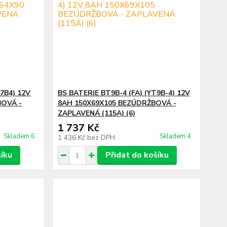
T7B4) 12V
BS BATERIE BT9B-4 (FA) (YT9B-4) 12V
BOVÁ -
8AH 150X69X105 BEZÚDRŽBOVÁ -
ZAPLAVENÁ (115A) (6)
1 737 Kč
Skladem 6
Skladem 4
1 436 Kč
bez DPH
šíku
Přidat do košíku