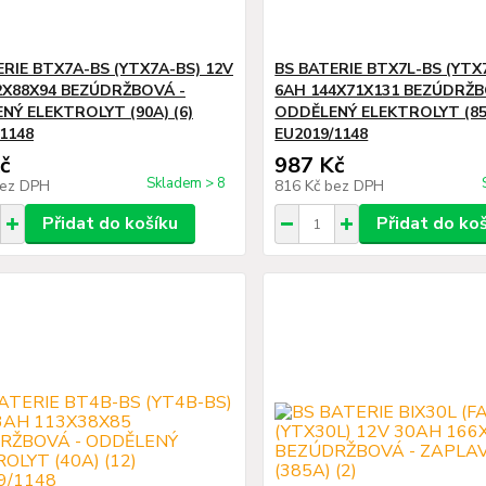
ERIE BTX7A-BS (YTX7A-BS) 12V
BS BATERIE BTX7L-BS (YTX
2X88X94 BEZÚDRŽBOVÁ -
6AH 144X71X131 BEZÚDRŽB
NÝ ELEKTROLYT (90A) (6)
ODDĚLENÝ ELEKTROLYT (85A
1148
EU2019/1148
č
987 Kč
Skladem > 8
ez DPH
816 Kč
bez DPH
Přidat do košíku
Přidat do ko