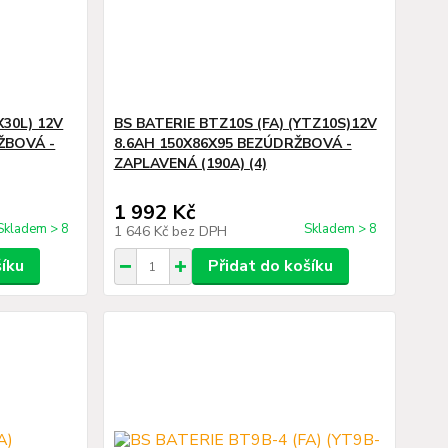
X30L) 12V
BS BATERIE BTZ10S (FA) (YTZ10S)12V
ŽBOVÁ -
8.6AH 150X86X95 BEZÚDRŽBOVÁ -
ZAPLAVENÁ (190A) (4)
1 992 Kč
Skladem > 8
Skladem > 8
1 646 Kč
bez DPH
šíku
Přidat do košíku