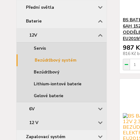
Přední světla
BS BAT
Baterie
6AH 15
ODDĚLE
12V
EU2019/
987 K
Servis
816 Kč
b
Bezúdržbový systém
Bezúdržbový
Lithium-iontové baterie
Gelové baterie
6V
12 V
Zapalovací systém