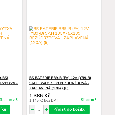
9-BS)
BS BATERIE BB9-B (FA) 12V (YB9-B)
DRŽBOVÁ -
9AH 135X75X139 BEZÚDRŽBOVÁ -
ZAPLAVENÁ (120A) (6)
1 386 Kč
Skladem > 8
Skladem 3
1 145 Kč
bez DPH
šíku
Přidat do košíku