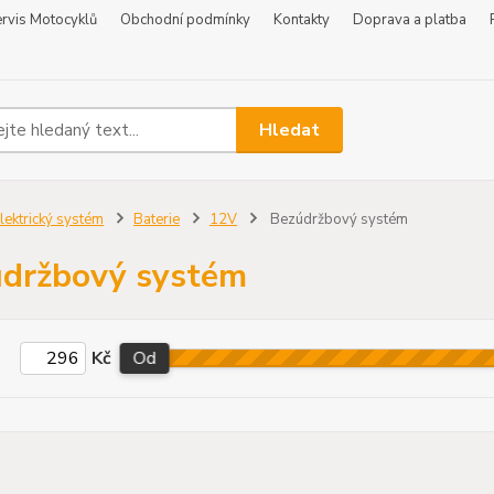
rvis Motocyklů
Obchodní podmínky
Kontakty
Doprava a platba
Hledat
lektrický systém
Baterie
12V
Bezúdržbový systém
držbový systém
Kč
Od