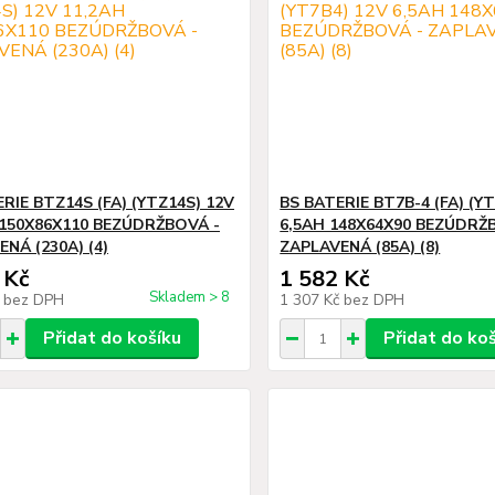
RIE BTZ14S (FA) (YTZ14S) 12V
BS BATERIE BT7B-4 (FA) (Y
 150X86X110 BEZÚDRŽBOVÁ -
6,5AH 148X64X90 BEZÚDRŽ
NÁ (230A) (4)
ZAPLAVENÁ (85A) (8)
 Kč
1 582 Kč
Skladem > 8
č
bez DPH
1 307 Kč
bez DPH
Přidat do košíku
Přidat do ko