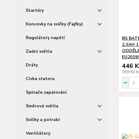
Startéry
Koncovky na svíčky (Fajfky)
Regulátory napětí
BS BATE
2.3AH 
ODDĚLE
Zadní světla
EU2019/
446 K
Dráty
369 Kč
b
Cívka statoru
Spínače zapalování
Směrová světla
Svíčky a potrubí
Ventilátory