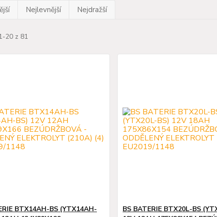
jší
Nejlevnější
Nejdražší
1-20 z 81
ERIE BTX14AH-BS (YTX14AH-
BS BATERIE BTX20L-BS (YT