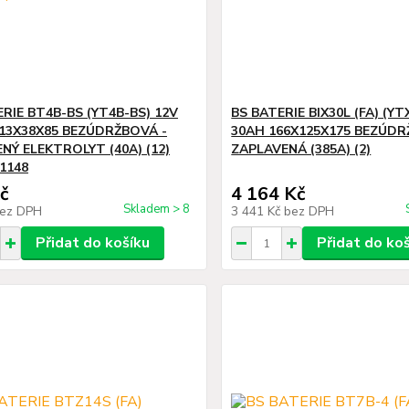
RIE BT4B-BS (YT4B-BS) 12V
BS BATERIE BIX30L (FA) (YT
113X38X85 BEZÚDRŽBOVÁ -
30AH 166X125X175 BEZÚDR
NÝ ELEKTROLYT (40A) (12)
ZAPLAVENÁ (385A) (2)
1148
č
4 164 Kč
Skladem > 8
ez DPH
3 441 Kč
bez DPH
Přidat do košíku
Přidat do ko