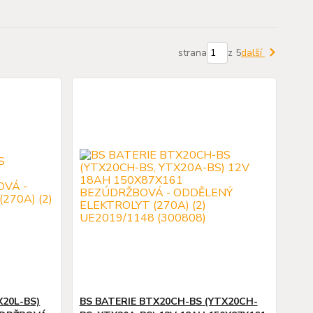
strana
z 5
další
X20L-BS)
BS BATERIE BTX20CH-BS (YTX20CH-