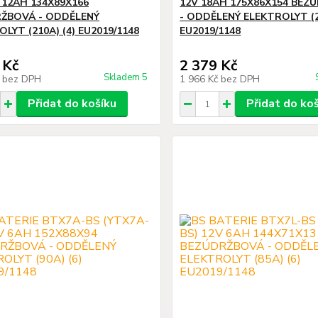
 12AH 134X89X166
12V 18AH 175X86X154 BEZ
ŽBOVÁ - ODDĚLENÝ
- ODDĚLENÝ ELEKTROLYT (2
LYT (210A) (4) EU2019/1148
EU2019/1148
 Kč
2 379 Kč
Skladem 5
č
bez DPH
1 966 Kč
bez DPH
Přidat do košíku
Přidat do ko