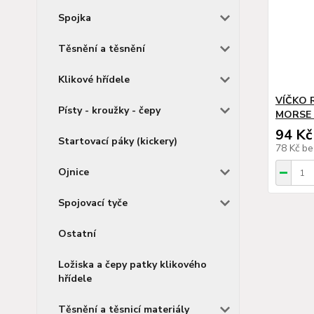
Spojka
Těsnění a těsnění
Klikové hřídele
VÍČKO
Písty - kroužky - čepy
MORSE 
94 Kč
Startovací páky (kickery)
78 Kč
be
Ojnice
Spojovací tyče
Ostatní
Ložiska a čepy patky klikového
hřídele
Těsnění a těsnicí materiály