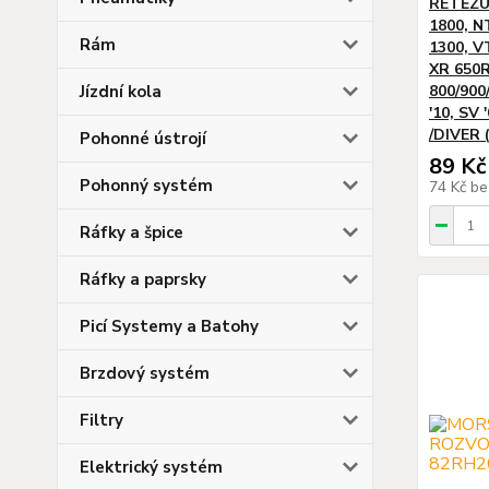
ŘETĚZU 
1800, N
Rám
1300, V
XR 650
Jízdní kola
800/900
'10, SV 
/DIVER 
Pohonné ústrojí
89 Kč
Pohonný systém
74 Kč
be
Ráfky a špice
Ráfky a paprsky
Picí Systemy a Batohy
Brzdový systém
Filtry
Elektrický systém