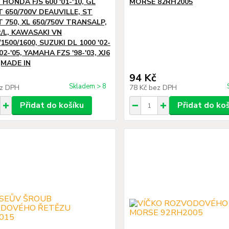
HONDA FJS 600 '01-'10, GL
MORSE 82RH2005
T 650/700V DEAUVILLE, ST
T 750, XL 650/750V TRANSALP,
R/L, KAWASAKI VN
/1500/1600, SUZUKI DL 1000 '02-
'02-'05, YAMAHA FZS '98-'03, XJ6
(MADE IN
94 Kč
Skladem > 8
z DPH
78 Kč
bez DPH
Přidat do košíku
Přidat do ko