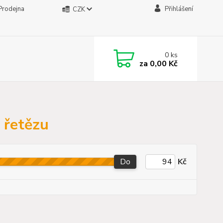
Prodejna
Přihlášení
CZK
0
ks
za
0,00 Kč
 řetězu
Do
Kč