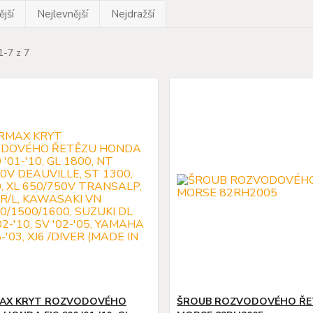
jší
Nejlevnější
Nejdražší
1-7 z 7
AX KRYT ROZVODOVÉHO
ŠROUB ROZVODOVÉHO ŘE