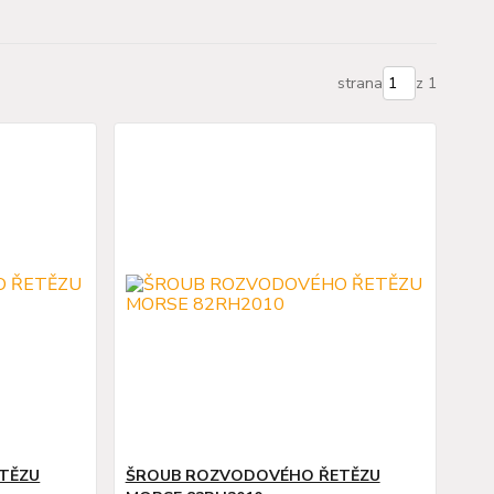
strana
z 1
TĚZU
ŠROUB ROZVODOVÉHO ŘETĚZU