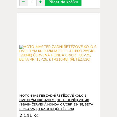
Přidat do košíku
MOTO-MASTER ZADNÍ ŘETĚZOVÉ KOLO S
DVOJITÝM KROUŽKEM (OCEL-HLINÍK) 289 48
(28948) ČERVENÁ HONDA CR/CRF '83-'25, BETA
RR '13-'25, (JTR210.48) (ŘETĚZ.520)
2 141 Kč