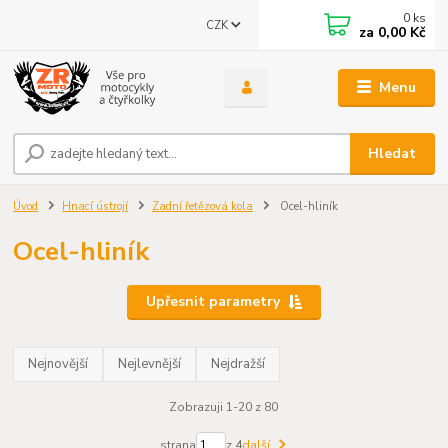
0
ks
CZK
za
0,00 Kč
Menu
Hledat
Úvod
Hnací ústrojí
Zadní řetězová kola
Ocel-hliník
Ocel-hliník
Upřesnit parametry
Nejnovější
Nejlevnější
Nejdražší
Zobrazuji 1-20 z 80
strana
z 4
další