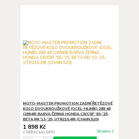
MOTO-MASTER PROMOTION ZADNÍ ŘETĚZOVÉ
KOLO DVOUKROUŽKOVÉ (OCEL-HLINÍK) 289 48
(28948) BARVA ČERNÁ HONDA CR/CRF '83-'25,
BETA RR '13-'25, (JTR210.48) (CHAIN.520)
1 898 Kč
Skladem 2
1 569 Kč
bez DPH