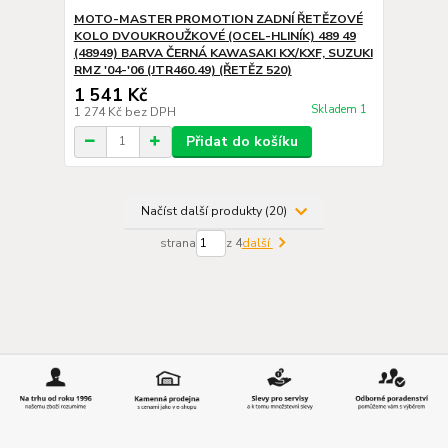
MOTO-MASTER PROMOTION ZADNÍ ŘETĚZOVÉ
KOLO DVOUKROUŽKOVÉ (OCEL-HLINÍK) 489 49
(48949) BARVA ČERNÁ KAWASAKI KX/KXF, SUZUKI
RMZ '04-'06 (JTR460.49) (ŘETĚZ 520)
1 541 Kč
Skladem 1
1 274 Kč
bez DPH
Přidat do košíku
Načíst další produkty (20)
strana
z 4
další