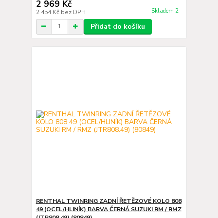
2 969 Kč
Skladem 2
2 454 Kč
bez DPH
Přidat do košíku
RENTHAL TWINRING ZADNÍ ŘETĚZOVÉ KOLO 808
49 (OCEL/HLINÍK) BARVA ČERNÁ SUZUKI RM / RMZ
(JTR808.49) (80849)