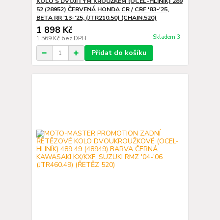
KOLO S DVOJITÝM KROUŽKEM (OCEL-HLINÍK) 289
52 (28952) ČERVENÁ HONDA CR / CRF '83-'25,
BETA RR '13-'25, (JTR210.50) (CHAIN.520)
1 898 Kč
Skladem 3
1 569 Kč
bez DPH
Přidat do košíku