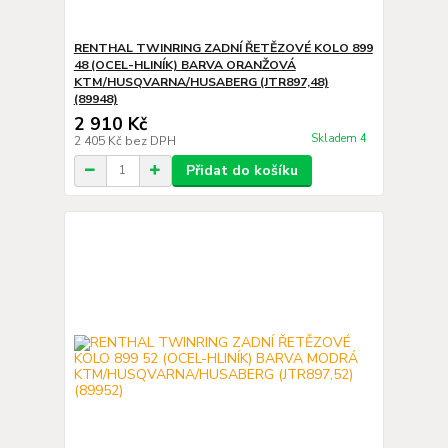
RENTHAL TWINRING ZADNÍ ŘETĚZOVÉ KOLO 899
48 (OCEL-HLINÍK) BARVA ORANŽOVÁ
KTM/HUSQVARNA/HUSABERG (JTR897,48)
(89948)
2 910 Kč
Skladem 4
2 405 Kč
bez DPH
Přidat do košíku