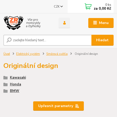
0
ks
CZK
za
0,00 Kč
Menu
Hledat
Úvod
Elektrický systém
Směrová světla
Originální design
Originální design
Kawasaki
Honda
BMW
Upřesnit parametry