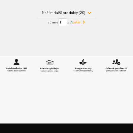
Načíst další produkty (20)
strana
z 7
další