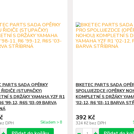
C PARTS SADA OPĚRKY
BIKETEC PARTS SADA OPĚ
ŘIDIČE (STUPAČKY)
SPOLUJEZDCE (OPĚRKY NO
TNÍ S DRŽÁKY YAMAHA YZF R1
KOMPLETNÍ S DRŽÁKY YAM
 R6 '99-12, R6S '03-09 BARVA
'02-12, R6 '03-11 BARVA S
NÁ
č
392 Kč
Skladem > 8
ez DPH
324 Kč
bez DPH
Přidat do košíku
Přidat do ko