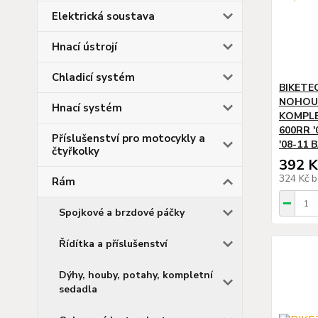
Elektrická soustava
Hnací ústrojí
Chladicí systém
BIKETE
NOHOU 
Hnací systém
KOMPLE
600RR '
Příslušenství pro motocykly a
'08-11
čtyřkolky
392 K
324 Kč
b
Rám
Spojkové a brzdové páčky
Řídítka a příslušenství
Dýhy, houby, potahy, kompletní
sedadla