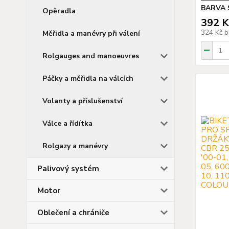
BARVA 
Opěradla
392 K
324 Kč
b
Měřidla a manévry při válení
Rolgauges and manoeuvres
Páčky a měřidla na válcích
Volanty a příslušenství
Válce a řídítka
Rolgazy a manévry
Palivový systém
Motor
Oblečení a chrániče