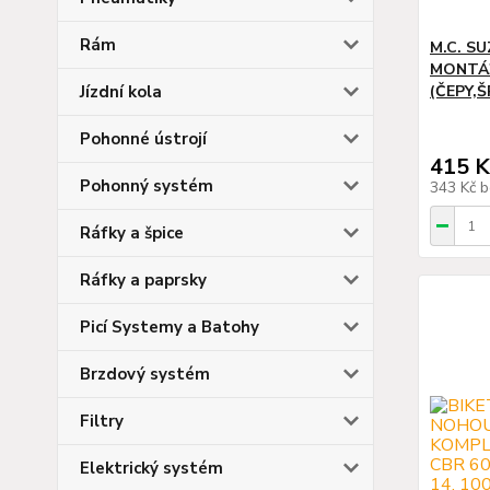
Rám
M.C. SU
MONTÁŽ
Jízdní kola
(ČEPY,
Pohonné ústrojí
415 K
Pohonný systém
343 Kč
b
Ráfky a špice
Ráfky a paprsky
Picí Systemy a Batohy
Brzdový systém
Filtry
Elektrický systém