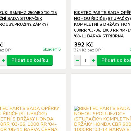
ZUKI RM/RMZ 250/450 '10-'25
BIKETEC PARTS SADA OPĚ
NÍ SADA STUPAČEK
NOHOU ŘIDIČE (STUPAČKY
ŠROUBY,PRUŽINY,ZÁMKY)
KOMPLETNÍ S DRŽÁKY HON
600RR '03-06, 1000 RR '04-1
'08-11 BARVA STŘÍBRNÁ
č
392 Kč
Skladem 5
ez DPH
324 Kč
bez DPH
Přidat do košíku
Přidat do ko