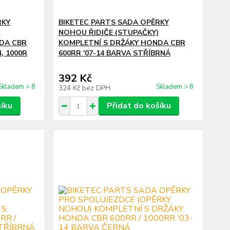
RKY
BIKETEC PARTS SADA OPĚRKY
)
NOHOU ŘIDIČE (STUPAČKY)
DA CBR
KOMPLETNÍ S DRŽÁKY HONDA CBR
4, 1000R
600RR '07-14 BARVA STŘÍBRNÁ
392 Kč
Skladem > 8
Skladem > 8
324 Kč
bez DPH
šíku
Přidat do košíku