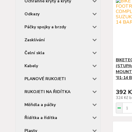
Ochranné kryty a kryty
Odkazy
Páčky spojky a brzdy
Zasklívání
Čelní skla
BIKETE
Kabely
(STUPA
MOUNTS
'01-14
PLANOVÉ RUKOJETI
392 K
RUKOJETI NA ŘIDÍTKA
324 Kč
b
Měřidla a páčky
Řídítka a řídítka
Plasty