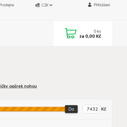
Prodejna
Přihlášení
CZK
0
ks
za
0,00 Kč
čky opěrek nohou
Do
Kč