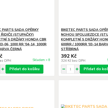
C PARTS SADA OPĚRKY
BIKETEC PARTS SADA OPĚ
ŘIDIČE (STUPAČKY)
NOHOU SPOLUJEZDCE (STU
TNÍ S DRŽÁKY HONDA CBR
KOMPLETNÍ S DRŽÁKY HON
03-06, 1000 RR '04-14, 1000R
600RR / 1000RR '03-14 BAR
 BARVA ČERNÁ
STŘÍBRNÁ
č
392 Kč
Skladem > 8
ez DPH
324 Kč
bez DPH
Přidat do košíku
Přidat do ko