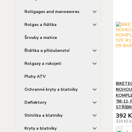
Rollgages and manoeuvres
Rolgas a řídítka
Šrouby a matice
Řidítka a příslušenství
Rolgazy a rukojeti
Pluhy ATV
BIKETE
Ochranné kryty a blatníky
NOHOU 
KOMPLE
'98-11,
Deflektory
STŘÍBR
392 K
Stínítka a blatníky
324 Kč
b
Kryty a blatníky