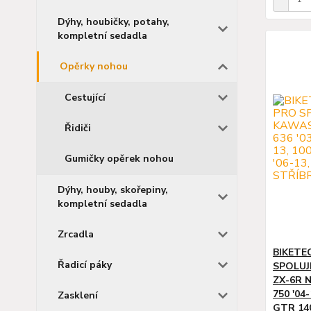
Dýhy, houbičky, potahy,
kompletní sedadla
Opěrky nohou
Cestující
Řidiči
Gumičky opěrek nohou
Dýhy, houby, skořepiny,
kompletní sedadla
Zrcadla
BIKETE
Řadicí páky
SPOLUJ
ZX-6R NI
750 '04-
Zasklení
GTR 140