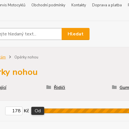
rvis Motocyklů
Obchodní podmínky
Kontakty
Doprava a platba
Hledat
Rám
Opěrky nohou
ky nohou
jící
Řidiči
Gumi
Kč
Od