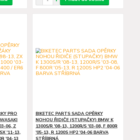
RKY PRO
BIKETEC PARTS SADA OPĚRKY
AWASAKI
NOHOU ŘIDIČE (STUPAČKY) BMW K
03-06, Z
1300S/R '08-13, 1200R/S '03-08, F 800R
SX '11-13,
'05-13, R 1200S HP2 '04-06 BARVA
0R '04-13
STŘÍBRNÁ