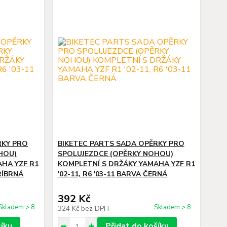
RKY PRO
BIKETEC PARTS SADA OPĚRKY PRO
HOU)
SPOLUJEZDCE (OPĚRKY NOHOU)
AHA YZF R1
KOMPLETNÍ S DRŽÁKY YAMAHA YZF R1
TŘÍBRNÁ
'02-11, R6 '03-11 BARVA ČERNÁ
392 Kč
Skladem > 8
Skladem > 8
324 Kč
bez DPH
šíku
Přidat do košíku