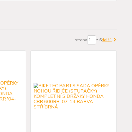
strana
z 6
další