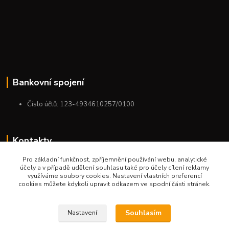
Bankovní spojení
Číslo účtů: 123-4934610257/0100
Kontakty
Pro základní funkčnost, zpříjemnění používání webu, analytické
+420 775 954 963
účely a v případě udělení souhlasu také pro účely cílení reklamy
9:00-12:00-13:00-16:00
využíváme soubory cookies. Nastavení vlastních preferencí
cookies můžete kdykoli upravit odkazem ve spodní části stránek.
ktm.ostrava@email.cz
Souhlasím
Nastavení