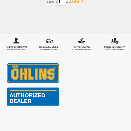
strana
z 2
další