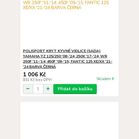
POLISPORT KRYT KYVNÉ VIDLICE (SADA)
YAMAHA YZ 125/250 '08-'24; 250X '17-'24; WR
250F '11-'14; 450F '09-'15; FANTIC 125 XE/XX '21-
'24 BARVA ČERNÁ
1 006 Kč
Skladem 4
831 Kč
bez DPH
Přidat do košíku