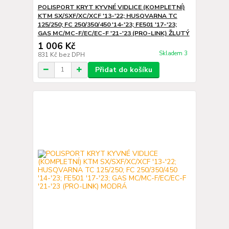
POLISPORT KRYT KYVNÉ VIDLICE (KOMPLETNÍ)
KTM SX/SXF/XC/XCF '13-'22; HUSQVARNA TC
125/250; FC 250/350/450 '14-'23; FE501 '17-'23;
GAS MC/MC-F/EC/EC-F '21-'23 (PRO-LINK) ŽLUTÝ
1 006 Kč
Skladem 3
831 Kč
bez DPH
Přidat do košíku