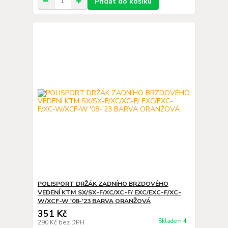
Přidat do košíku
POLISPORT DRŽÁK ZADNÍHO BRZDOVÉHO
VEDENÍ KTM SX/SX-F/XC/XC-F/ EXC/EXC-F/XC-
W/XCF-W '08-'23 BARVA ORANŽOVÁ
351 Kč
Skladem 4
290 Kč
bez DPH