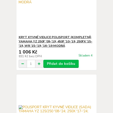
KRYT KYVNÉ VIDLICE POLISPORT (KOMPLETNÍ)
YAMAHA YZ 250F '09-'19; 450F '10-'19, 250FX '15-
'19, WR '15-'19; '16-'19 MODRÁ
1 006 Kč
Skladem 4
831 Kč
bez DPH
Přidat do košíku