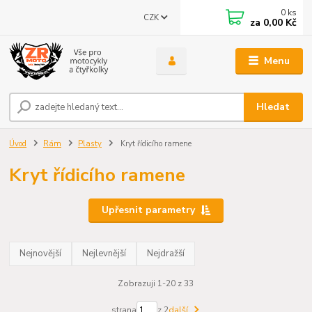
0
ks
CZK
za
0,00 Kč
Menu
Hledat
Úvod
Rám
Plasty
Kryt řídicího ramene
Kryt řídicího ramene
Upřesnit parametry
Nejnovější
Nejlevnější
Nejdražší
Zobrazuji 1-20 z 33
strana
z 2
další