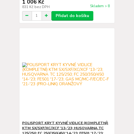
1 006 Kč
Skladem > 8
831 Kč
bez DPH
Přidat do košíku
POLISPORT KRYT KYVNÉ VIDLICE (KOMPLETNÍ)
KTM SX/SXF/XC/XCF '13-'23; HUSQVARNA TC
125/250; FC 250/350/450 '14-'23; FE501 '17-'23;