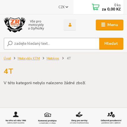
0
ks
CZK
za
0,00 Kč
Menu
Hledat
Úvod
Motocykly KTM
Motokros
4T
4T
V této kategorii nebylo nalezeno žádné zboží.