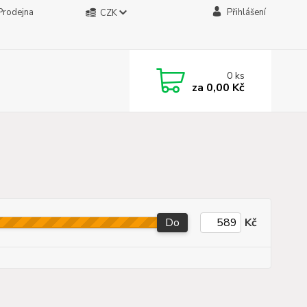
Prodejna
Přihlášení
CZK
0
ks
za
0,00 Kč
Do
Kč