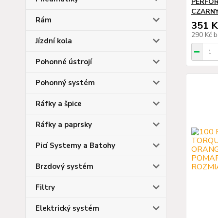
PERFOR
CZARNY
Rám
351 K
290 Kč
b
Jízdní kola
Pohonné ústrojí
Pohonný systém
Ráfky a špice
Ráfky a paprsky
Picí Systemy a Batohy
Brzdový systém
Filtry
Elektrický systém