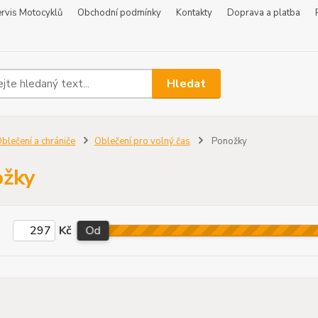
rvis Motocyklů
Obchodní podmínky
Kontakty
Doprava a platba
Hledat
blečení a chrániče
Oblečení pro volný čas
Ponožky
ožky
Kč
Od