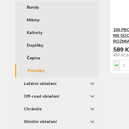
Bundy
Mikiny
100 PR
Kalhoty
MX SO
ROZMIA
Doplňky
589 K
487 Kč
b
Čepice
Ponožky
Ležérní oblečení
Off-road oblečení
Chrániče
Silniční oblečení