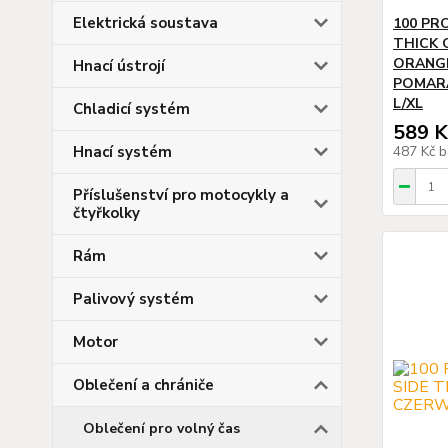
Elektrická soustava
100 PR
THICK
ORANG
Hnací ústrojí
POMAR
L/XL
Chladicí systém
589 K
Hnací systém
487 Kč
b
Příslušenství pro motocykly a
čtyřkolky
Rám
Palivový systém
Motor
Oblečení a chrániče
Oblečení pro volný čas