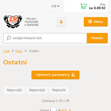
0
ks
CZK
za
0,00 Kč
Menu
Hledat
Úvod
Motor
Ostatní
Ostatní
Upřesnit parametry
Nejnovější
Nejlevnější
Nejdražší
Zobrazuji 1-20 z 78
strana
z 4
další