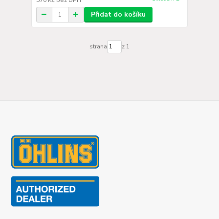
570 Kč
bez DPH
Přidat do košíku
strana
z 1