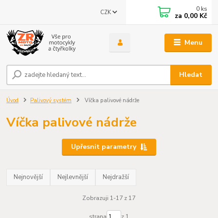
0
ks
CZK
za
0,00 Kč
Menu
Hledat
Úvod
Palivový systém
Víčka palivové nádrže
Víčka palivové nádrže
Upřesnit parametry
Nejnovější
Nejlevnější
Nejdražší
Zobrazuji 1-17 z 17
strana
z 1