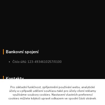
Bankovní spojení
Číslo účtů: 123-4934610257/0100
Kontakty
Pro základní funkčnost, zpříjemnění používání webu, analytické
+420 775 954 963
účely a v případě udělení souhlasu také pro účely cílení reklamy
9:00-12:00-13:00-16:00
využíváme soubory cookies. Nastavení vlastních preferencí
cookies můžete kdykoli upravit odkazem ve spodní části stránek.
ktm.ostrava@email.cz