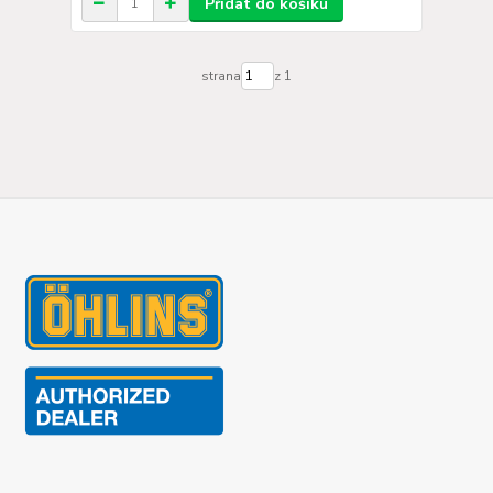
Přidat do košíku
strana
z 1