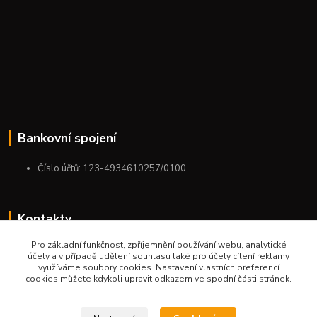
Bankovní spojení
Číslo účtů: 123-4934610257/0100
Kontakty
Pro základní funkčnost, zpříjemnění používání webu, analytické
+420 775 954 963
účely a v případě udělení souhlasu také pro účely cílení reklamy
9:00-12:00-13:00-16:00
využíváme soubory cookies. Nastavení vlastních preferencí
cookies můžete kdykoli upravit odkazem ve spodní části stránek.
ktm.ostrava@email.cz