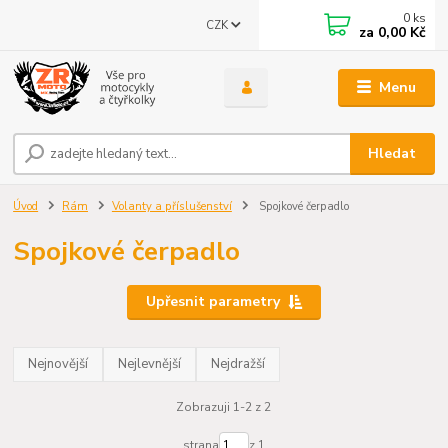
0
ks
CZK
za
0,00 Kč
Menu
Hledat
Úvod
Rám
Volanty a příslušenství
Spojkové čerpadlo
Spojkové čerpadlo
Upřesnit parametry
Nejnovější
Nejlevnější
Nejdražší
Zobrazuji 1-2 z 2
strana
z 1