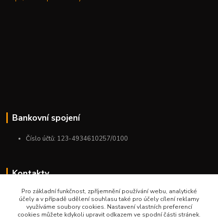
Bankovní spojení
Číslo účtů: 123-4934610257/0100
Kontakty
Pro základní funkčnost, zpříjemnění používání webu, analytické
+420 775 954 963
účely a v případě udělení souhlasu také pro účely cílení reklamy
9:00-12:00-13:00-16:00
využíváme soubory cookies. Nastavení vlastních preferencí
cookies můžete kdykoli upravit odkazem ve spodní části stránek.