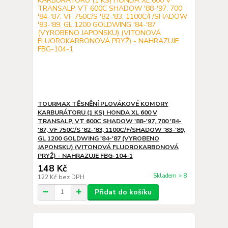
TOURMAX TĚSNĚNÍ PLOVÁKOVÉ KOMORY
KARBURÁTORU (1 KS) HONDA XL 600 V
TRANSALP, VT 600C SHADOW '88-'97, 700 '84-
'87, VF 750C/S '82-'83, 1100C/F/SHADOW '83-'89,
GL 1200 GOLDWING '84-'87 (VYROBENO
JAPONSKU) (VITONOVÁ FLUOROKARBONOVÁ
PRYŽ) - NAHRAZUJE FBG-104-1
148 Kč
Skladem > 8
122 Kč
bez DPH
Přidat do košíku