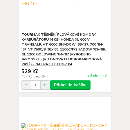
TOURMAX TĚSNĚNÍ PLOVÁKOVÉ KOMORY
KARBURÁTORU (4 KS) HONDA XL 600 V
TRANSALP, VT 600C SHADOW '88-'97, 700 '84-
'87, VF 750C/S '82-'83, 1100C/F/SHADOW '83-'89,
GL 1200 GOLDWING '84-'87 (VYROBENO
JAPONSKU) (VITONOVÁ FLUOROKARBONOVÁ
PRYŽ) - NAHRAZUJE FBG-104
529 Kč
Skladem > 8
437 Kč
bez DPH
Přidat do košíku