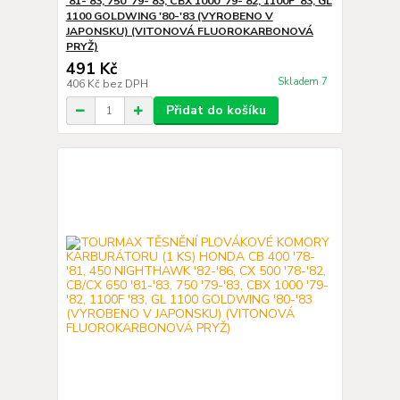
'81-'83, 750 '79-'83, CBX 1000 '79-'82, 1100F '83, GL
1100 GOLDWING '80-'83 (VYROBENO V
JAPONSKU) (VITONOVÁ FLUOROKARBONOVÁ
PRYŽ)
491 Kč
Skladem 7
406 Kč
bez DPH
Přidat do košíku