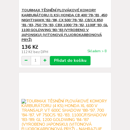
TOURMAX TĚSNĚNÍ PLOVÁKOVÉ KOMORY
KARBURÁTORU (1 KS) HONDA CB 400 '78-'81, 450
NIGHTHAWK '82-'86, CX 500 '78-'82, CB/CX 650
'81-'83, 750 '79-'83, CBX 1000 '79-'82, 1100F '83, GL
1100 GOLDWING '80-'83 (VYROBENO V
JAPONSKU) (VITONOVÁ FLUOROKARBONOVÁ
PRYŽ)
136 Kč
Skladem > 8
112 Kč
bez DPH
Přidat do košíku