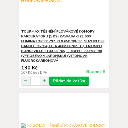
TOURMAX TĚSNĚNÍ PLOVÁKOVÉ KOMORY
KARBURÁTORU (1 KS) KAWASAKI ZL 600
ELIMINATOR '86-'97, KLX 650 '90-'96, SUZUKI GSF
BANDIT '95-'04, LT-A 400/500 '02-'10, TRIUMPH
BONNEVILLE T100 '02-'05, TRIDENT 900 '91-'98
(VYROBENO V JAPONSKU) (VITONOVÁ
FLUOROKARBONOVÁ
130 Kč
Skladem > 8
107 Kč
bez DPH
Přidat do košíku