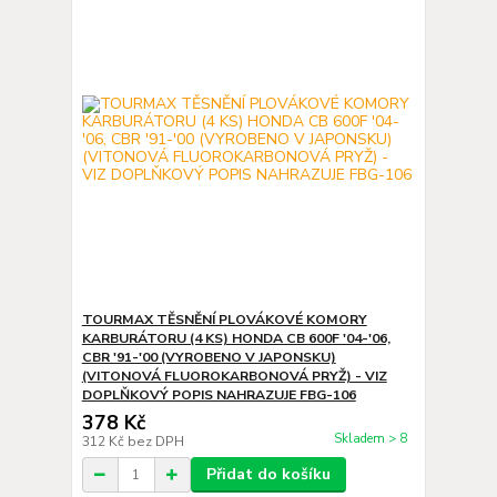
TOURMAX TĚSNĚNÍ PLOVÁKOVÉ KOMORY
KARBURÁTORU (4 KS) HONDA CB 600F '04-'06,
CBR '91-'00 (VYROBENO V JAPONSKU)
(VITONOVÁ FLUOROKARBONOVÁ PRYŽ) - VIZ
DOPLŇKOVÝ POPIS NAHRAZUJE FBG-106
378 Kč
Skladem > 8
312 Kč
bez DPH
Přidat do košíku