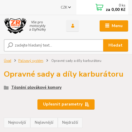
0
ks
CZK
za
0,00 Kč
Menu
Hledat
Úvod
Palivový systém
Opravné sady a díly karburátoru
Opravné sady a díly karburátoru
Těsnění plovákové komory
Upřesnit parametry
Nejnovější
Nejlevnější
Nejdražší