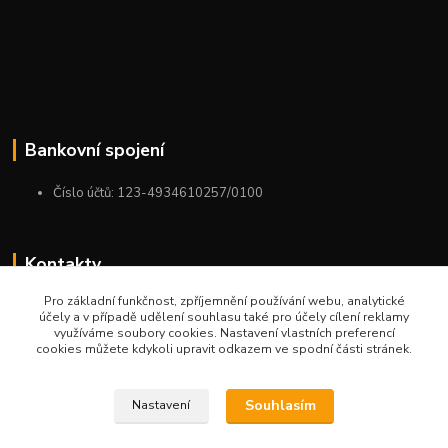
Bankovní spojení
Číslo účtů: 123-4934610257/0100
Kontakty
Pro základní funkčnost, zpříjemnění používání webu, analytické
+420 775 954 963
účely a v případě udělení souhlasu také pro účely cílení reklamy
9:00-12:00-13:00-16:00
využíváme soubory cookies. Nastavení vlastních preferencí
cookies můžete kdykoli upravit odkazem ve spodní části stránek.
ktm.ostrava@email.cz
Souhlasím
Nastavení