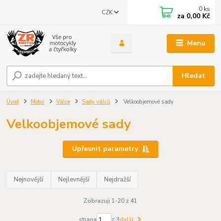
0
ks
CZK
za
0,00 Kč
Menu
Hledat
Úvod
Motor
Válce
Sady válců
Velkoobjemové sady
Velkoobjemové sady
Upřesnit parametry
Nejnovější
Nejlevnější
Nejdražší
Zobrazuji 1-20 z 41
strana
z 3
další